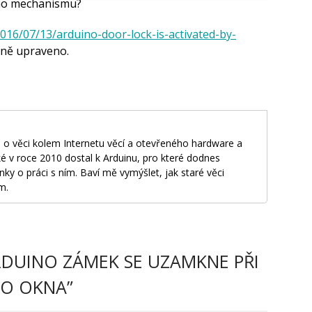
ého mechanismu?
2016/07/13/arduino-door-lock-is-activated-by-
ně upraveno.
 o věci kolem Internetu věcí a otevřeného hardware a
é v roce 2010 dostal k Arduinu, pro které dodnes
nky o práci s ním. Baví mě vymýšlet, jak staré věci
m.
DUINO ZÁMEK SE UZAMKNE PŘI
HO OKNA
”