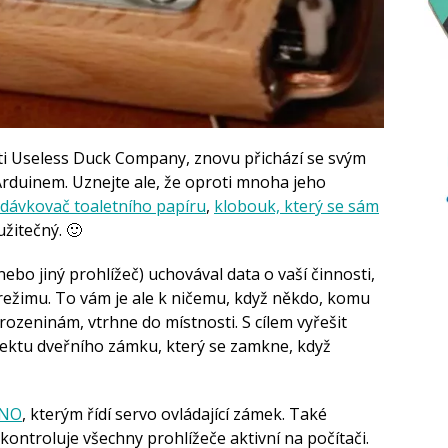
ti Useless Duck Company, znovu přichází se svým
Arduinem. Uznejte ale, že oproti mnoha jeho
dávkovač toaletního papíru
,
klobouk, který se sám
užitečný. 🙂
bo jiný prohlížeč) uchovával data o vaší činnosti,
ežimu. To vám je ale k ničemu, když někdo, komu
rozeninám, vtrhne do místnosti. S cílem vyřešit
jektu dveřního zámku, který se zamkne, když
UNO
, kterým řídí servo ovládající zámek. Také
 kontroluje všechny prohlížeče aktivní na počítači.