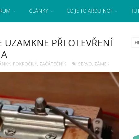
RUM
ČLÁNKY
CO JE TO ARDUINO?
TU
 se základy programování a elektroniky zábavnou formou! Arduino a microbit projekty
 UZAMKNE PŘI OTEVŘENÍ
NA
ÁNKY
,
POKROČILÝ
,
ZAČÁTEČNÍK
SERVO
,
ZÁMEK