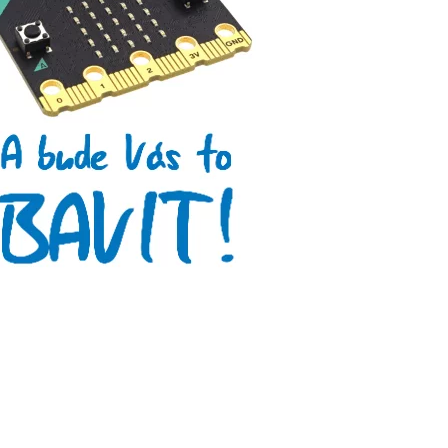
Tinylab
Makeblock
Micro:bit
Videa
Koupit