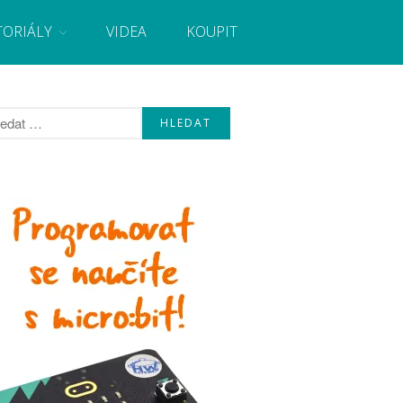
TORIÁLY
VIDEA
KOUPIT
, návody, novinky i tutoriály pro začátečníky i pro
Úvod
Fórum
Staré fórum
Články
Často kladené dotazy
O programování obecně
Vaše projekty
Co je to Arduino?
Začínáme s Arduinem
Arduino Software
Tutoriály
Arduino projekty
Arduino s Massimem Banzim
Arduino se Zbyškem Vodou
Arduino v příkladech
Arduino roboti