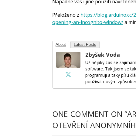
Napadne vás i jiné použití navržen
Přeloženo z
https://blog.arduino.cc/
opening-an-incognito-window/
a mír
About
Latest Posts
Zbyšek Voda
Už nějaký čas se zajímám
software. Tak jsem se tak
programuji a taky píšu člá
používat novým způsobe
ONE COMMENT ON “
AR
OTEVŘENÍ ANONYMNÍ