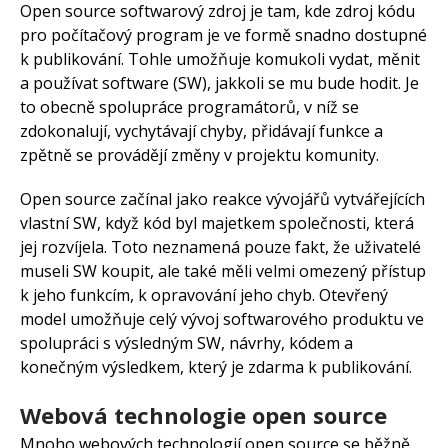
Open source softwarový zdroj je tam, kde zdroj kódu
pro počítačový program je ve formě snadno dostupné
k publikování. Tohle umožňuje komukoli vydat, měnit
a používat software (SW), jakkoli se mu bude hodit. Je
to obecně spolupráce programátorů, v níž se
zdokonalují, vychytávají chyby, přidávají funkce a
zpětně se provádějí změny v projektu komunity.
Open source začínal jako reakce vývojářů vytvářejících
vlastní SW, když kód byl majetkem společnosti, která
jej rozvíjela. Toto neznamená pouze fakt, že uživatelé
museli SW koupit, ale také měli velmi omezený přístup
k jeho funkcím, k opravování jeho chyb. Otevřený
model umožňuje celý vývoj softwarového produktu ve
spolupráci s výsledným SW, návrhy, kódem a
konečným výsledkem, který je zdarma k publikování.
Webová technologie open source
Mnoho webových technologií open source se běžně