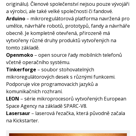
originálu). Členové společenství nejsou pouze vývojáři
a výrobci, ale také velké společnosti či fandové.
Arduino
– mikroregulátorová platforma navržená pro
umělce, návrháře robotů, prototypů, fandy a návrháře
obecně. Je kompletně otevřená, přirozeně má
vytvořeny různé druhy produktů vytvořených na
tomto základě.
Openmoko
– open source řady mobilních telefonů
včetně operačního systému.
Tinkerforge
– soubor stohovatelných
mikroregulátorových desek s různými funkcemi.
Podporuje více programovacích jazyků a
komunikačních rozhraní.
LEON
– série mikroprocesorů vytvořených European
Space Agency na základě SPARC-V8.
Lasersaur
– laserová řezačka, která původně začala
na Kickstarter.