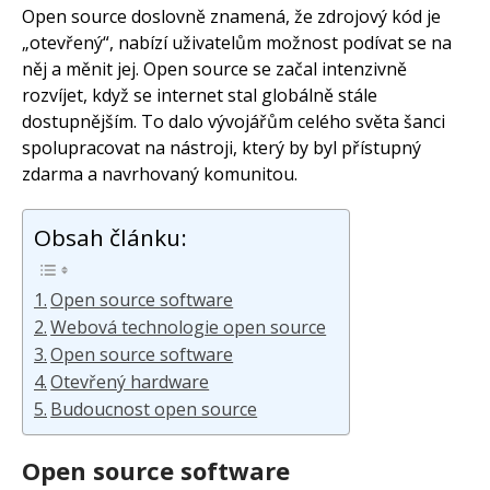
Open source doslovně znamená, že zdrojový kód je
Arduino s Massimem Banzim
Arduino se Zbyškem Vodou
„otevřený“, nabízí uživatelům možnost podívat se na
Arduino v příkladech
něj a měnit jej. Open source se začal intenzivně
Arduino roboti
Tinylab
rozvíjet, když se internet stal globálně stále
Makeblock
dostupnějším. To dalo vývojářům celého světa šanci
Micro:bit
spolupracovat na nástroji, který by byl přístupný
Videa
zdarma a navrhovaný komunitou.
Koupit
Obsah článku:
Open source software
Webová technologie open source
Open source software
Otevřený hardware
Budoucnost open source
Open source software