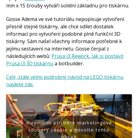
mm x 15 šrouby vytváří solidní základnu pro tiskárnu.
Gosse Adema ve své tutoriálu nepopisuje vytvoření
přesně stejné tiskárny, ale chce sdílet dostatek
informací pro vytvoření podobné plně funkční 3D
tiskárny. Sám našel všechny informace potřebné k
jejímu sestavení na internetu. Gosse čerpal z
následujících webů:
Prusa i3 Rework
,
Jak si postavit
Prusa i3 3D tiskárnu
a botbuilder.
Celý, stále velmi podrobný návod na LEGO tiskárnu
najdete zde.
Klepnutím přijměte marketingové
soubory cookie a povolte tento
obsah