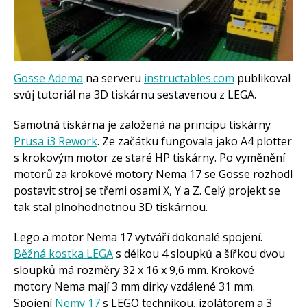
Arduino roboti
Tinylab
Makeblock
Micro:bit
Videa
Koupit
Gosse Adema
na serveru
instructables.com
publikoval
svůj tutoriál na 3D tiskárnu sestavenou z LEGA.
Samotná tiskárna je založená na principu tiskárny
Prusa i3 Rework
. Ze začátku fungovala jako A4 plotter
s krokovým motor ze staré HP tiskárny. Po vyměnění
motorů za krokové motory Nema 17 se Gosse rozhodl
postavit stroj se třemi osami X, Y a Z. Celý projekt se
tak stal plnohodnotnou 3D tiskárnou.
Lego a motor Nema 17 vytváří dokonalé spojení.
Běžná kostka LEGA
s délkou 4 sloupků a šířkou dvou
sloupků má rozměry 32 x 16 x 9,6 mm. Krokové
motory Nema mají 3 mm dirky vzdálené 31 mm.
Spojení
Nemy 17
s LEGO technikou, izolátorem a 3