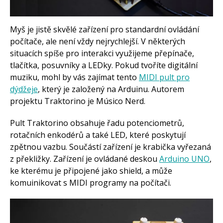
Arduino roboti
Tinylab
Makeblock
Myš je jistě skvělé zařízení pro standardní ovládání
Micro:bit
počítače, ale není vždy nejrychlejší. V některých
Videa
situacích spíše pro interakci využijeme přepínače,
Koupit
tlačítka, posuvníky a LEDky. Pokud tvoříte digitální
muziku, mohl by vás zajímat tento
MIDI pult pro
dýdžeje
, který je založený na Arduinu. Autorem
projektu Traktorino je Músico Nerd.
Pult Traktorino obsahuje řadu potenciometrů,
rotačních enkodérů a také LED, které poskytují
zpětnou vazbu. Součástí zařízení je krabička vyřezaná
z překližky. Zařízení je ovládané deskou
Arduino UNO
,
ke kterému je připojené jako shield, a může
komuinikovat s MIDI programy na počítači.