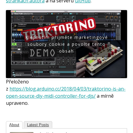
stránkách autora
a na serveru
GitHub
.
Klepnutím přijměte marketingové
soubory cookie a povolte tento
obsah
Přeloženo
z
https://blog.arduino.cc/2018/04/03/traktorino-is-an-
open-source-diy-midi-controller-for-djs/
a mírně
upraveno.
About
Latest Posts