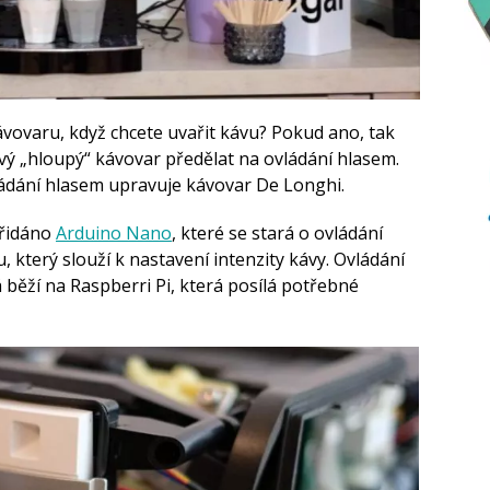
ávovaru, když chcete uvařit kávu? Pokud ano, tak
vý „hloupý“ kávovar předělat na ovládání hlasem.
ládání hlasem upravuje kávovar De Longhi.
přidáno
Arduino Nano
, které se stará o ovládání
, který slouží k nastavení intenzity kávy. Ovládání
á běží na Raspberri Pi, která posílá potřebné