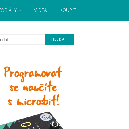
TORIÁLY
VIDEA
KOUPIT
, návody, novinky i tutoriály pro začátečníky i pro
Úvod
Fórum
Staré fórum
Články
Často kladené dotazy
O programování obecně
Vaše projekty
Co je to Arduino?
Začínáme s Arduinem
Arduino Software
Tutoriály
Arduino projekty
Arduino s Massimem Banzim
Arduino se Zbyškem Vodou
Arduino v příkladech