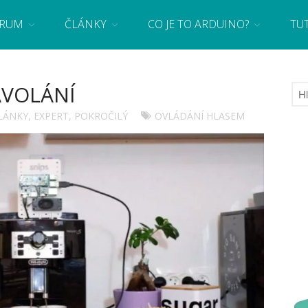
RUM
ČLÁNKY
CO JE TO ARDUINO?
TU
 se základy programování a elektroniky zábavnou formou! Arduino a microbit projekty
AVOLÁNÍ
LÁNKY
,
EXPERT
,
POKROČILÝ
OVLÁDÁNÍ HLASEM