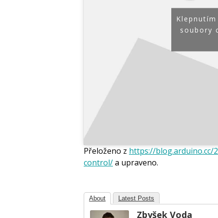
Klepnutím
soubory 
Přeloženo z
https://blog.arduino.cc
control/
a upraveno.
About
Latest Posts
Zbyšek Voda