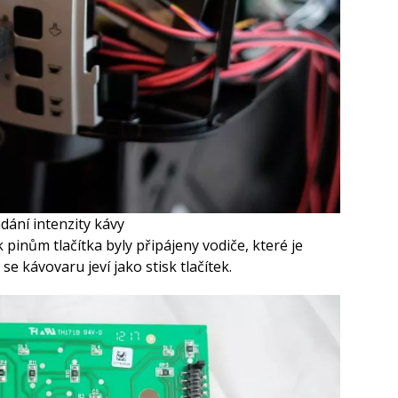
dání intenzity kávy
k pinům tlačítka byly připájeny vodiče, které je
e kávovaru jeví jako stisk tlačítek.