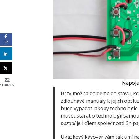
22
22
Napojen
SHARES
Brzy možná dojdeme do stavu, k
zdlouhavé manuály k jejich obsluze
bude vypadat jakoby technologie
muset starat o technologii samotn
pozadí
je i cílem společnosti Snips
Ukázkový kávovar vám tak umí na 