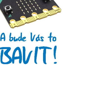
Arduino roboti
Tinylab
Makeblock
Micro:bit
Videa
Koupit