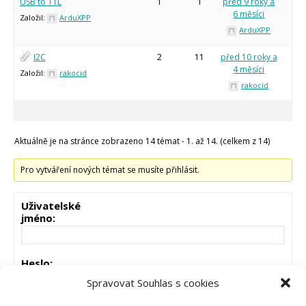
USB to TTL
1
1
před 9 roky a
6 měsíci
Založil:
ArduXPP
ArduXPP
I2C
2
11
před 10 roky a
4 měsíci
Založil:
rakocid
rakocid
Aktuálně je na stránce zobrazeno 14 témat - 1. až 14. (celkem z 14)
Pro vytváření nových témat se musíte přihlásit.
Uživatelské
jméno:
Heslo:
Spravovat Souhlas s cookies