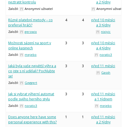
Tinylab
neztratit kontrolu
a 2 týdny
Makeblock
Založil:
Anonymní uživatel
Anonymní uživatel
Micro:bit
Videa
Různé platební metody – co
4
4
před 10 měsíci
Koupit
preferují hráči?
a 3 týdny
Založil:
gerowix
nixiyic
Možnosti sázení na sport v
3
3
před 10 měsíci
online kasinech
a 4 týdny
Založil:
mejebo
noratic3
Jaká byla vaše největší výhra a
3
3
před 11 měsíci
co jste s ní udělali? Pochlubte
Gassh
se!
Založil:
Geggert
Jak si vybrat výherní automat
3
3
před 11 měsíci
podle svého herního stylu
a 1 týdnem
Založil:
noratic3
mejebo
Does anyone here have some
1
1
před 11 měsíci
personal experience with this?
a 2 týdny