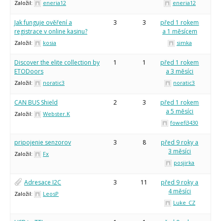
Založil:
eneria12
eneria12
Jak funguje ověření a
3
3
před 1 rokem
registrace v online kasinu?
a 1 měsícem
Založil:
kosia
simka
Discover the elite collection by
1
1
před 1 rokem
ETODoors
a 3 měsíci
Založil:
noratic3
noratic3
CAN BUS Shield
2
3
před 1 rokem
a 5 měsíci
Založil:
Webster.K
fowefi3430
pripojenie senzorov
3
8
před 9 roky a
3 měsíci
Založil:
Fx
posjirka
Adresace I2C
3
11
před 9 roky a
4 měsíci
Založil:
LeosP
Luke_CZ