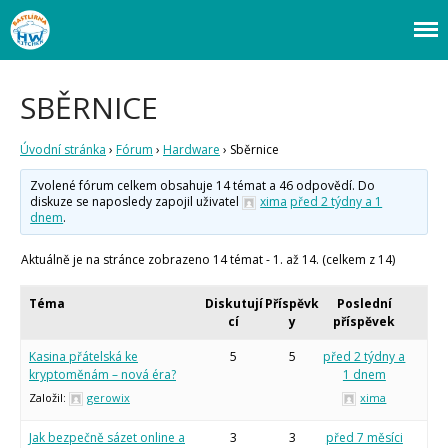
Webový magazín o bastlení a tvoření. Naučte se základy programování a
Bastlírna HWKITCHEN
elektroniky zábavnou formou! Arduino a microbit projekty, návody,
novinky i tutoriály pro začátečníky i pro pokročilé!
Úvod
SBĚRNICE
Fórum
Úvodní stránka
›
Fórum
›
Hardware
›
Sběrnice
Staré fórum
Články
Zvolené fórum celkem obsahuje 14 témat a 46 odpovědí. Do
diskuze se naposledy zapojil uživatel
xima
před 2 týdny a 1
Často kladené dotazy
dnem
.
O programování obecně
Vaše projekty
Aktuálně je na stránce zobrazeno 14 témat - 1. až 14. (celkem z 14)
Co je to Arduino?
Začínáme s Arduinem
Téma
Diskutují
Příspěvk
Poslední
Arduino Software
cí
y
příspěvek
Tutoriály
Kasina přátelská ke
5
5
před 2 týdny a
Arduino projekty
kryptoměnám – nová éra?
1 dnem
Arduino s Massimem Banzim
Založil:
gerowix
xima
Arduino se Zbyškem Vodou
Arduino v příkladech
Arduino roboti
Jak bezpečně sázet online a
3
3
před 7 měsíci