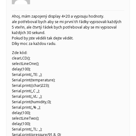
Arduino roboti
Tinylab
Makeblock
Micro:bit
Ahoj, mám zapojený display 4×20 a vypisuju hodnoty.
ale potřeboval bych aby se mi první tři řádky vypisovali každých
Videa
5 vteřin, ale čtvrtý řádek bych potřeboval aby se mi vypisoval
Koupit
každých 30 sekund.
Pokud by jste věděli tak dejte vědět.
Díky moc za každou radu.
Zde kód:
clearLCD();
selectLineOne();
delay(100);
Serial.print(„TE: „);
Serial.print(temperature);
Serial.print((char)223);
Serial.print(„C „);
Serial.print(„VL: „);
Serial.print(humidity,0);
Serial.print(„% „);
delay(100);
selectLineTwo();
delay(100);
Serial.print(„TL: „);
Serial.print(pressure/91.8, 0);