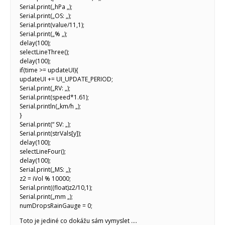
Serial.print(„hPa „);
Serial.print(„OS: „);
Serial.print(value/11,1);
Serial.print(„% „);
delay(100);
selectLineThree();
delay(100);
if(time >= updateUI){
updateUI += UI_UPDATE_PERIOD;
Serial.print(„RV: „);
Serial.print(speed*1.61);
Serial.println(„km/h „);
}
Serial.print(“ SV: „);
Serial.print(strVals[y]);
delay(100);
selectLineFour();
delay(100);
Serial.print(„MS: „);
z2 = iVol % 10000;
Serial.print((float)z2/10,1);
Serial.print(„mm „);
numDropsRainGauge = 0;
Toto je jediné co dokážu sám vymyslet ….