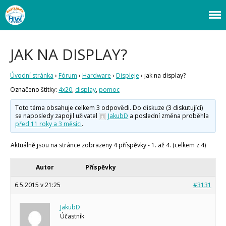
Webový magazín o bastlení a tvoření. Naučte se základy programování a
Bastlírna HWKITCHEN
elektroniky zábavnou formou! Arduino a microbit projekty, návody,
novinky i tutoriály pro začátečníky i pro pokročilé!
JAK NA DISPLAY?
Úvod
Fórum
Úvodní stránka
›
Fórum
›
Hardware
›
Displeje
›
jak na display?
Staré fórum
Označeno štítky:
4x20
,
display
,
pomoc
Články
Toto téma obsahuje celkem 3 odpovědi. Do diskuze (3 diskutující)
Často kladené dotazy
se naposledy zapojil uživatel
JakubD
a poslední změna proběhla
O programování obecně
před 11 roky a 3 měsíci
.
Vaše projekty
Co je to Arduino?
Aktuálně jsou na stránce zobrazeny 4 příspěvky - 1. až 4. (celkem z 4)
Začínáme s Arduinem
Arduino Software
Autor
Příspěvky
Tutoriály
6.5.2015 v 21:25
#3131
Arduino projekty
Arduino s Massimem Banzim
JakubD
Arduino se Zbyškem Vodou
Účastník
Arduino v příkladech