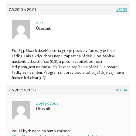
7.5.2015 v 20:01
#3133
Aleš
Účastník
Použij pžíkaz lcd.setCursor(x,y); x je pozice v řádku, y je číslo
řádku. Takže když chceš např. zapsat na řádek 3, od začátku,
nastavíš lcd.setCursor(0,3); a potom zapíšeš pomocí
lcd.print(„text na řádku 3“); Text se zapíše na řádek 3, a ostatní
řádky se nezmění. Program si uprav podle toho. Ještě je zajímavá
funkce lcd.clear(); 🙂
7.5.2015 v 20:12
#3134
Zbyšek Voda
Účastník
Použil bych něco na tento způsob: