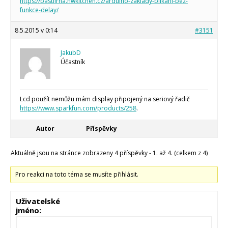
https://bastlirna.hwkitchen.cz/arduino-zaklady-blikani-bez-
funkce-delay/
8.5.2015 v 0:14
#3151
JakubD
Účastník
Lcd použít nemůžu mám display připojený na seriový řadič
https://www.sparkfun.com/products/258
.
Autor
Příspěvky
Aktuálně jsou na stránce zobrazeny 4 příspěvky - 1. až 4. (celkem z 4)
Pro reakci na toto téma se musíte přihlásit.
Uživatelské
jméno: