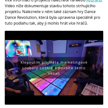
Více informací o projektu naleznete na webu
AvBrand
.
Video níže dokumentuje stavbu tohoto strhujícího
projektu. Naleznete v něm také záznam hry Dance
Dance Revolution, která byla upravena speciálně pro
tuto podlahu tak, aby ji mohlo hrát více hráčů.
Klepnutím přijměte marketingové
soubory cookie a povolte tento
obsah