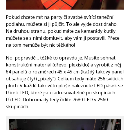
Arduino v příkladech
Arduino roboti
Tinylab
Makeblock
Pokud chcete mít na party či svatbě svítící taneční
Micro:bit
podlahu, můžete si ji půjčit. To ale vyjde dost draho.
Videa
Na druhou stranu, pokud máte za kamarády kutily,
Koupit
můžete se s nimi domluvit, aby vám ji postavili. Přece
na tom nemůže být nic těžkého!
No, popravdě… těžké to opravdu je. Musíte sehnat
konstrukční materiál (dřevo, plexisklo) a vyrobit z něj
64 panelů o rozměrech 45 x 45 cm (každý takový panel
obsahuje čtyři „pixely“). Celkem tedy máte 256 svítících
ploch. V každé takovéto ploše naleznete LED pásek se
třiceti LED, které jsou adresovatelné po skupinách
tří LED. Dohromady tedy řídíte 7680 LED v 2560
skupinách.