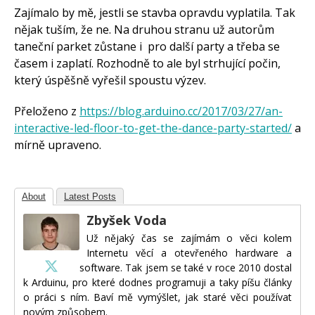
Zajímalo by mě, jestli se stavba opravdu vyplatila. Tak
nějak tuším, že ne. Na druhou stranu už autorům
taneční parket zůstane i pro další party a třeba se
časem i zaplatí. Rozhodně to ale byl strhující počin,
který úspěšně vyřešil spoustu výzev.
Přeloženo z
https://blog.arduino.cc/2017/03/27/an-
interactive-led-floor-to-get-the-dance-party-started/
a
mírně upraveno.
About
Latest Posts
Zbyšek Voda
Už nějaký čas se zajímám o věci kolem
Internetu věcí a otevřeného hardware a
software. Tak jsem se také v roce 2010 dostal
k Arduinu, pro které dodnes programuji a taky píšu články
o práci s ním. Baví mě vymýšlet, jak staré věci používat
novým způsobem.