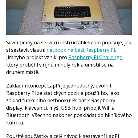
Tinylab
Makeblock
Micro:bit
Videa
Koupit
Silver Jimny na serveru instructables.com popisuje, jak
si sestavit vlastní
netbook na bázi Raspberry Pi
.
Jimnyho projekt vznikl pro
Raspberry Pi Challenge
,
který proběhl v říjnu minulý rok a umístil se na
druhém místě.
Základní koncept LapPi je jednoduchý, uvolnit
Raspberry Pi ze statických pozic a použít ho, jako
základ funkčního netbooku: Přidat k Raspberry
display, klávesnici, myš, USB hub, připojit Wifi a
Bluetooth. Všechno nakonec poskládat do hliníkového
kufříku.
Použité součástky a celý návod k sestavení LapPi