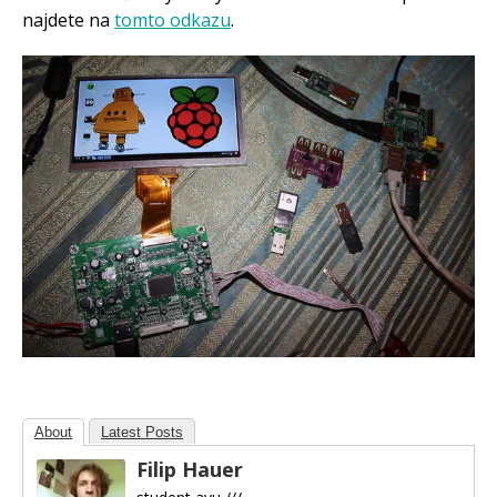
najdete na
tomto odkazu
.
About
Latest Posts
Filip Hauer