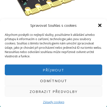
Spravovat Souhlas s cookies
Abychom poskytli co nejlepší služby, používáme k ukládání a/nebo
přístupu k informacím o zařízení, technologie jako jsou soubory
cookies. Souhlas s těmito technologiemi nám umožní zpracovávat
údaje, jako je chování při procházení nebo jedinečná ID na tomto webu.
Nesouhlas nebo odvolání souhlasu může nepříznivě ovlivnit určité
vlastnosti a funkce.
PŘÍJMOUT
ODMÍTNOUT
PŘIHLÁSIT SE
|
INFO@HWKITCHEN.CZ
ZOBRAZIT PŘEDVOLBY
BASTLÍRNU PROVOZUJE E-SHOP
HWKITCHEN.CZ
2014-2026
Zásady cookies