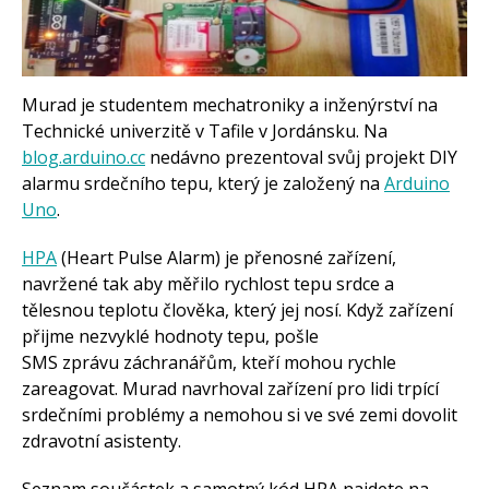
Tinylab
Makeblock
Micro:bit
Videa
Koupit
Murad je studentem mechatroniky a inženýrství na
Technické univerzitě v Tafile v Jordánsku. Na
blog.arduino.cc
nedávno prezentoval svůj projekt DIY
alarmu srdečního tepu, který je založený na
Arduino
Uno
.
HPA
(Heart Pulse Alarm) je přenosné zařízení,
navržené tak aby měřilo rychlost tepu srdce a
tělesnou teplotu člověka, který jej nosí. Když zařízení
přijme nezvyklé hodnoty tepu, pošle
SMS zprávu záchranářům, kteří mohou rychle
zareagovat. Murad navrhoval zařízení pro lidi trpící
srdečními problémy a nemohou si ve své zemi dovolit
zdravotní asistenty.
Seznam součástek a samotný kód HPA najdete na