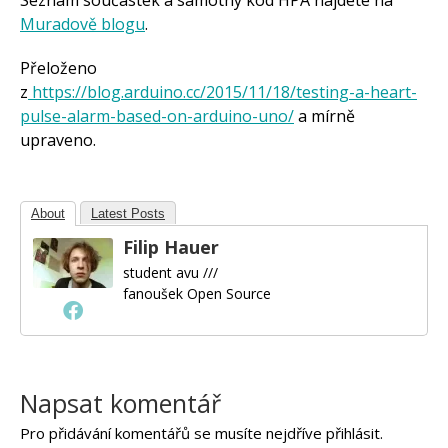
Muradově blogu
.
Přeloženo
z
https://blog.arduino.cc/2015/11/18/testing-a-heart-
pulse-alarm-based-on-arduino-uno/
a mírně
upraveno.
About
Latest Posts
Filip Hauer
student avu ///
fanoušek Open Source
Napsat komentář
Pro přidávání komentářů se musíte nejdříve
přihlásit
.