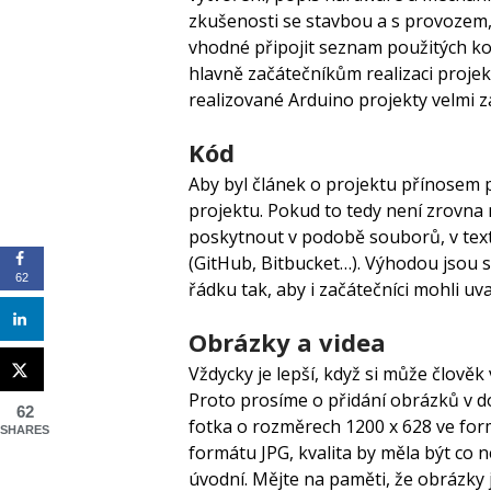
zkušenosti se stavbou a s provozem,
vhodné připojit seznam použitých k
hlavně začátečníkům realizaci projek
realizované Arduino projekty velmi z
Kód
Aby byl článek o projektu přínosem p
projektu. Pokud to tedy není zrovna 
poskytnout v podobě souborů, v tex
(GitHub, Bitbucket…). Výhodou jsou
62
řádku tak, aby i začátečníci mohli uva
Obrázky a videa
Vždycky je lepší, když si může člově
Proto prosíme o přidání obrázků v do
62
fotka o rozměrech 1200 x 628 ve form
SHARES
formátu JPG, kvalita by měla být co n
úvodní. Mějte na paměti, že obrázky 