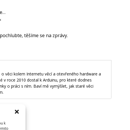
be…
ř
pochlubte, těšíme se na zprávy.
 o věci kolem Internetu věcí a otevřeného hardware a
é v roce 2010 dostal k Arduinu, pro které dodnes
nky o práci s ním. Baví mě vymýšlet, jak staré věci
m.
pu k
těmito