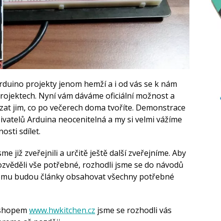
rduino projekty jenom hemží a i od vás se k nám
ojektech. Nyní vám dáváme oficiální možnost a
ázat jim, co po večerech doma tvoříte. Demonstrace
ivatelů Arduina neocenitelná a my si velmi vážíme
sti sdílet.
me již zveřejnili a určitě ještě další zveřejníme. Aby
 dozvěděli vše potřebné, rozhodli jsme se do návodů
 tomu budou články obsahovat všechny potřebné
e-shopem
www.hwkitchen.cz
jsme se rozhodli vás