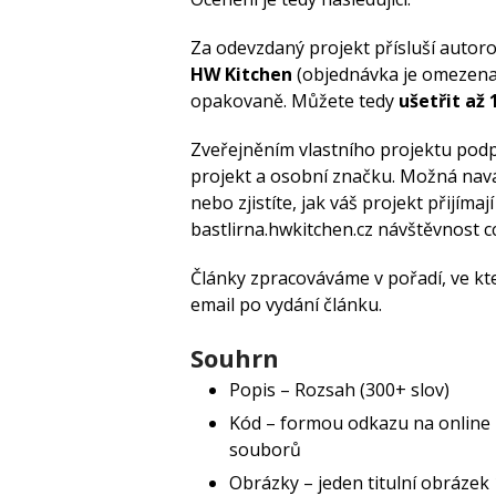
Za odevzdaný projekt přísluší autor
HW Kitchen
(objednávka je omezena
opakovaně. Můžete tedy
ušetřit až 
Zveřejněním vlastního projektu podp
projekt a osobní značku. Možná navá
nebo zjistíte, jak váš projekt přijímaj
bastlirna.hwkitchen.cz návštěvnost c
Články zpracováváme v pořadí, ve kt
email po vydání článku.
Souhrn
Popis – Rozsah (300+ slov)
Kód – formou odkazu na online 
souborů
Obrázky – jeden titulní obrázek 1