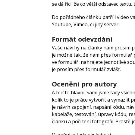
se dá říci, že co větší odstavec textu, t
Do pořádného článku patří i video v
Youtube, Vimeo, či jiný server.
Formát odevzdání
Vaše návrhy na články nám prosím p
je možné tak, že nám přes formulář 
ve formuláři nahrajete jednotlivé so
je prosím přes formulář zvlášť.
Ocenění pro autory
A teď to hlavní. Sami jsme tady všichn
kolik to je práce vytvořit a vymazlit 
je návrh zapojení, napsání kódu, náv
kabeláže, testování, úpravy kódu, re
článku a pořízení fotografií. Prostě 
Ocenění je tedy následující.