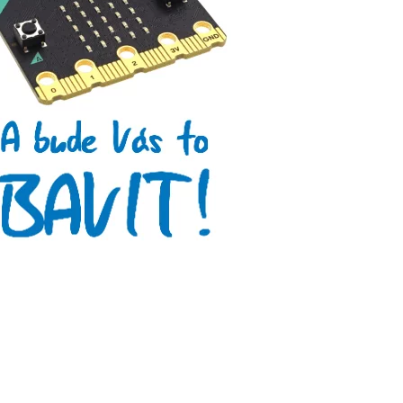
Arduino v příkladech
Arduino roboti
Tinylab
Makeblock
Micro:bit
Videa
Koupit