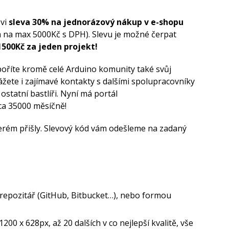
ovi
sleva 30% na jednorázový nákup v e-shopu
 na max 5000Kč s DPH). Slevu je možné čerpat
1500Kč za jeden projekt!
oříte kromě celé Arduino komunity také svůj
žete i zajímavé kontakty s dalšími spolupracovníky
í ostatní bastlíři. Nyní má portál
ca 35000 měsíčně!
erém přišly. Slevový kód vám odešleme na zadaný
repozitář (GitHub, Bitbucket…), nebo formou
200 x 628px, až 20 dalších v co nejlepší kvalitě, vše