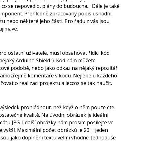
 co se nepovedlo, plány do budoucna… Dále je také
omponent. Přehledně zpracovaný popis usnadní
tu nebo některé jeho části. Pro řadu z vás jsou
ajímavé.
ro ostatní uživatele, musí obsahovat řídící kód
nějaký Arduino Shield :). Kód nám můžete
tové podobě, nebo jako odkaz na nějaký repozitář
 samozřejmě komentáře v kódu. Nejlépe u každého
žovat o realizaci projektu a leccos se tak naučit.
k výsledek prohlédnout, než když o něm pouze čte.
statečné kvalitě. Na úvodní obrázek je ideální
átu JPG. I další obrázky nám prosím posílejte ve
ejvyšší. Maximální počet obrázků je 20 + jeden
jsou jako doplnění textu velmi vhodné. Jednoduše