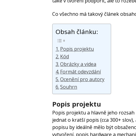
také v tvoření podpořit, ale to rozeb
Co všechno má takový článek obsah
Obsah článku:
Popis projektu
Kód
Obrázky a videa
Formát odevzdání
Ocenění pro autory
Souhrn
Popis projektu
Popis projektu a hlavně jeho rozsah
jednat o kratší popis (cca 300+ slov),
popisu by ideálně mělo být obsaženo 
vytvoření, popis hardware a mechanik