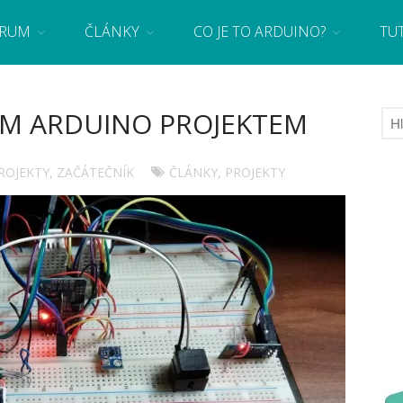
RUM
ČLÁNKY
CO JE TO ARDUINO?
TU
 se základy programování a elektroniky zábavnou formou! Arduino a microbit projekty
ÝM ARDUINO PROJEKTEM
ROJEKTY
,
ZAČÁTEČNÍK
ČLÁNKY
,
PROJEKTY