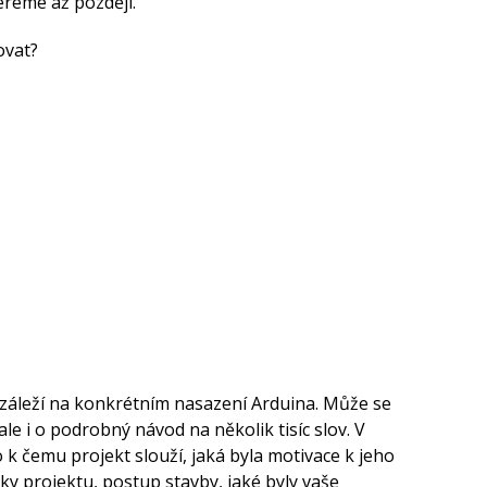
ereme až později.
ovat?
 záleží na konkrétním nasazení Arduina. Může se
 ale i o podrobný návod na několik tisíc slov. V
k čemu projekt slouží, jaká byla motivace k jeho
y projektu, postup stavby, jaké byly vaše