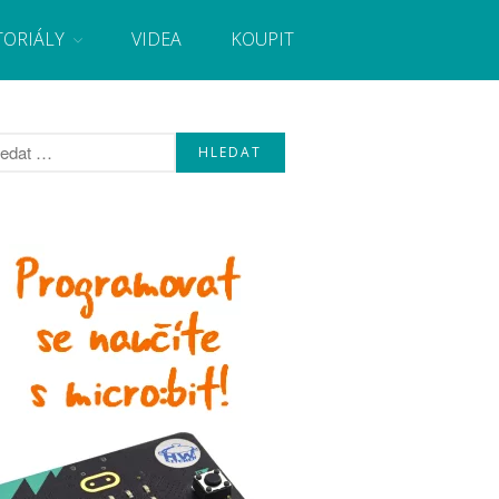
TORIÁLY
VIDEA
KOUPIT
, návody, novinky i tutoriály pro začátečníky i pro
Úvod
Fórum
Staré fórum
Články
Často kladené dotazy
O programování obecně
Vaše projekty
Co je to Arduino?
Začínáme s Arduinem
Arduino Software
Tutoriály
Arduino projekty
Arduino s Massimem Banzim
Arduino se Zbyškem Vodou