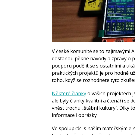
V české komunitě se to zajímavými A
dostanou pěkné návody a zprávy o pr
podporu podělit se s ostatními a uk
praktických projektů je pro hodně už
toho, když se rozhodnete tyto zkušeno
Některé články
o vašich projektech js
ale byly články kvalitní a čtenáři se
vnést trochu „štábní kultury“. Díky
informace i obrázky.
Ve spolupráci s naším mateřským 