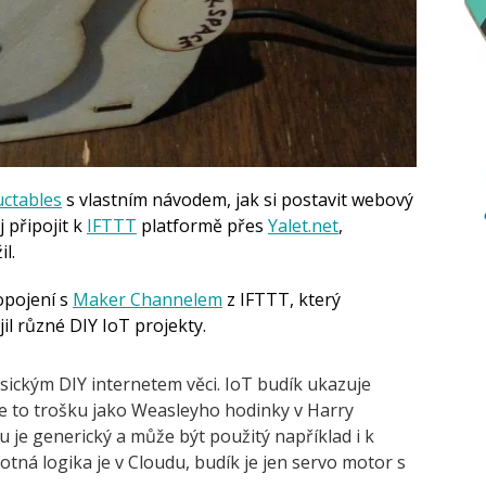
uctables
s vlastním návodem, jak si postavit webový
j připojit k
IFTTT
platformě přes
Yalet.net
,
l.
opojení s
Maker Channelem
z IFTTT, který
jil různé DIY IoT projekty.
asickým DIY internetem věci. IoT budík ukazuje
Je to trošku jako Weasleyho hodinky v Harry
u je generický a může být použitý například i k
tná logika je v Cloudu, budík je jen servo motor s