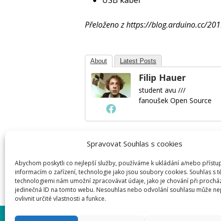
USB kabel
Přeloženo z https://blog.arduino.cc/20
About
Latest Posts
Filip Hauer
student avu ///
fanoušek Open Source
Spravovat Souhlas s cookies
Napsat komentář
Abychom poskytli co nejlepší služby, používáme k ukládání a/nebo přístu
informacím o zařízení, technologie jako jsou soubory cookies. Souhlas s 
Pro přidávání komentářů se musíte nej
technologiemi nám umožní zpracovávat údaje, jako je chování při prochá
jedinečná ID na tomto webu. Nesouhlas nebo odvolání souhlasu může ne
ovlivnit určité vlastnosti a funkce.