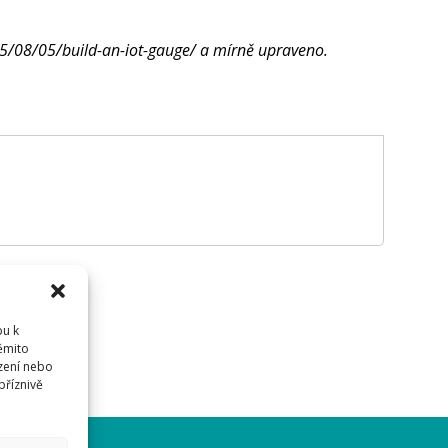
15/08/05/build-an-iot-gauge/ a mírně upraveno.
pu k
těmito
dříve
přihlásit
.
zení nebo
příznivě