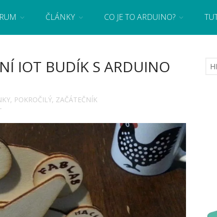
RUM
ČLÁNKY
CO JE TO ARDUINO?
TU
 se základy programování a elektroniky zábavnou formou! Arduino a microbit projekty
NÍ IOT BUDÍK S ARDUINO
NKY
,
POKROČILÝ
,
ZAČÁTEČNÍK
T