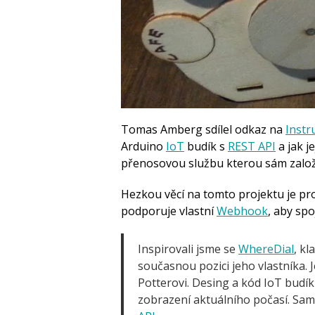
Tomas Amberg sdílel odkaz na
Instr
Arduino
IoT
budík s
REST API
a jak je
přenosovou službu kterou sám založi
Hezkou věcí na tomto projektu je pr
podporuje vlastní
Webhook
, aby spo
Inspirovali jsme se
WhereDial
, kl
současnou pozici jeho vlastníka. 
Potterovi. Desing a kód IoT budík
zobrazení aktuálního počasí. Samo