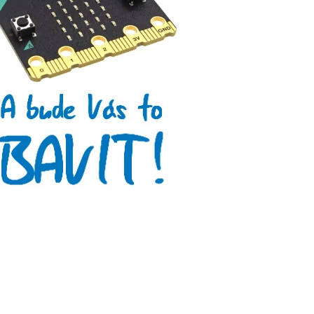
Tinylab
Makeblock
Micro:bit
Videa
Koupit