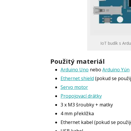
IoT budík s Ard
Použitý materiál
Arduino Uno
nebo
Arduino Yún
Ethernet shield
(pokud se použi
Servo motor
Propojovací drátky
3 x M3 šroubky + matky
4 mm překlížka
Ethernet kabel (pokud se použi