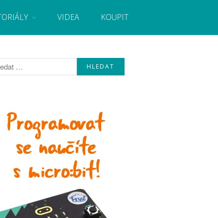
TORIÁLY
VIDEA
KOUPIT
, návody, novinky i tutoriály pro začátečníky i pro
Úvod
Fórum
Staré fórum
Články
Často kladené dotazy
O programování obecně
Vaše projekty
Co je to Arduino?
Začínáme s Arduinem
Arduino Software
Tutoriály
Arduino projekty
Arduino s Massimem Banzim
Arduino se Zbyškem Vodou
Arduino v příkladech
Arduino roboti