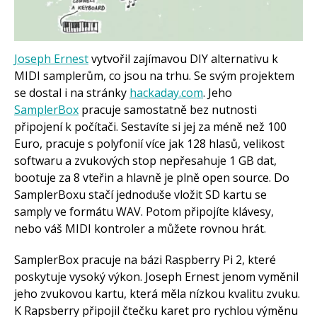
Arduino roboti
Tinylab
Makeblock
Micro:bit
Videa
Joseph Ernest
vytvořil zajímavou DIY alternativu k
MIDI samplerům, co jsou na trhu. Se svým projektem
Koupit
se dostal i na stránky
hackaday.com
. Jeho
SamplerBox
pracuje samostatně bez nutnosti
připojení k počítači. Sestavíte si jej za méně než 100
Euro, pracuje s polyfonií více jak 128 hlasů, velikost
softwaru a zvukových stop nepřesahuje 1 GB dat,
bootuje za 8 vteřin a hlavně je plně open source. Do
SamplerBoxu stačí jednoduše vložit SD kartu se
samply ve formátu WAV. Potom připojíte klávesy,
nebo váš MIDI kontroler a můžete rovnou hrát.
SamplerBox pracuje na bázi Raspberry Pi 2, které
poskytuje vysoký výkon. Joseph Ernest jenom vyměnil
jeho zvukovou kartu, která měla nízkou kvalitu zvuku.
K Rapsberry připojil čtečku karet pro rychlou výměnu