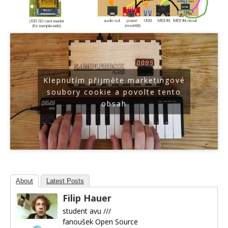
Klepnutím přijměte marketingové
soubory cookie a povolte tento
obsah
About
Latest Posts
Filip Hauer
student avu ///
fanoušek Open Source