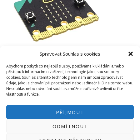
Spravovat Souhlas s cookies
Abychom poskytli co nejlepší služby, používáme k ukládání a/nebo
přístupu k informacím o zařízení, technologie jako jsou soubory
cookies. Souhlas s těmito technologiemi nám umožní zpracovávat
údaje, jako je chování při procházení nebo jedinečná ID na tomto webu.
Nesouhlas nebo odvolání souhlasu může nepříznivě ovlivnit určité
vlastnosti a funkce.
PŘÍJMOUT
ODMÍTNOUT
PŘIHLÁSIT SE
|
INFO@HWKITCHEN.CZ