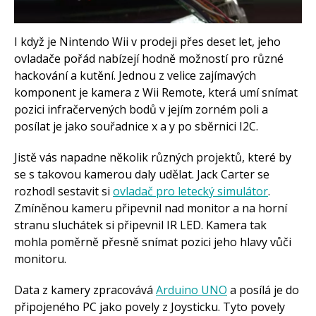
Arduino roboti
Tinylab
Makeblock
Micro:bit
I když je Nintendo Wii v prodeji přes deset let, jeho
Videa
ovladače pořád nabízejí hodně možností pro různé
hackování a kutění. Jednou z velice zajímavých
Koupit
komponent je kamera z Wii Remote, která umí snímat
pozici infračervených bodů v jejím zorném poli a
posílat je jako souřadnice x a y po sběrnici I2C.
Jistě vás napadne několik různých projektů, které by
se s takovou kamerou daly udělat. Jack Carter se
rozhodl sestavit si
ovladač pro letecký simulátor
.
Zmíněnou kameru připevnil nad monitor a na horní
stranu sluchátek si připevnil IR LED. Kamera tak
mohla poměrně přesně snímat pozici jeho hlavy vůči
monitoru.
Data z kamery zpracovává
Arduino UNO
a posílá je do
připojeného PC jako povely z Joysticku. Tyto povely