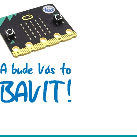
Micro:bit
Videa
Koupit