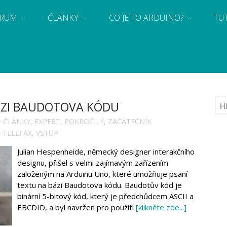
RUM
ČLÁNKY
CO JE TO ARDUINO?
TU
 se základy programování a elektroniky zábavnou formou! Arduino a microbit projekty
BÁZI BAUDOTOVA KÓDU
ČLÁNKY
,
EXPERT
,
POKROČILÝ
,
ZAČÁTEČNÍK
,
TELEFAX
,
VSTUP
Julian Hespenheide, německý designer interakčního
designu, přišel s velmi zajímavým zařízením
založeným na Arduinu Uno, které umožňuje psaní
textu na bázi Baudotova kódu. Baudotův kód je
binární 5-bitový kód, který je předchůdcem ASCII a
EBCDID, a byl navržen pro použití
[klikněte zde...]