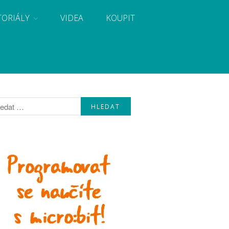
TORIÁLY
VIDEA
KOUPIT
, návody, novinky i tutoriály pro začátečníky i pro
Úvod
Fórum
Staré fórum
Články
Často kladené dotazy
O programování obecně
Vaše projekty
Co je to Arduino?
Začínáme s Arduinem
Arduino Software
Tutoriály
Arduino projekty
Arduino s Massimem Banzim
Arduino se Zbyškem Vodou
Arduino v příkladech
Arduino roboti
Tinylab
Makeblock