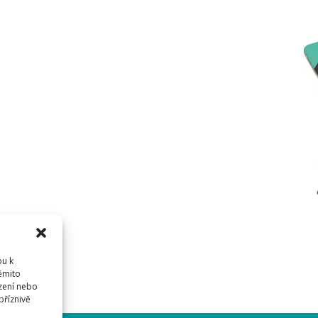
pu k
těmito
zení nebo
příznivě