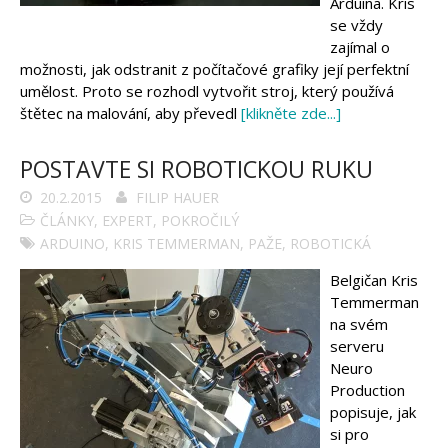
Tinylab
Arduina. Kris
Makeblock
se vždy
Micro:bit
zajímal o
Videa
možnosti, jak odstranit z počítačové grafiky její perfektní
Koupit
umělost. Proto se rozhodl vytvořit stroj, který používá
štětec na malování, aby převedl
[klikněte zde...]
POSTAVTE SI ROBOTICKOU RUKU
20.2.2015
FILIP HAUER
ČLÁNKY
,
EXPERT
,
POKROČILÝ
ARDUINO
,
KRIS TEMMERMAN
,
PAŽE
,
ROBOTICKÁ
Belgičan Kris
Temmerman
na svém
serveru
Neuro
Production
popisuje, jak
si pro