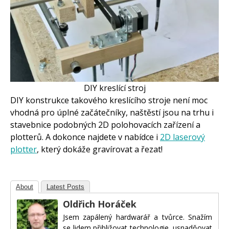
DIY kreslící stroj
DIY konstrukce takového kreslícího stroje není moc
vhodná pro úplné začátečníky, naštěstí jsou na trhu i
stavebnice podobných 2D polohovacích zařízení a
plotterů. A dokonce najdete v nabídce i
2D laserový
plotter
, který dokáže gravírovat a řezat!
About
Latest Posts
Oldřich Horáček
Jsem zapálený hardwarář a tvůrce. Snažím
se lidem přibližovat technologie, usnadňovat