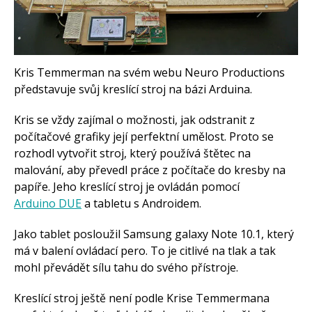
Arduino v příkladech
Arduino roboti
Tinylab
Makeblock
Micro:bit
Videa
Kris Temmerman na svém webu Neuro Productions
Koupit
představuje svůj kreslící stroj na bázi Arduina.
Kris se vždy zajímal o možnosti, jak odstranit z
počítačové grafiky její perfektní umělost. Proto se
rozhodl vytvořit stroj, který používá štětec na
malování, aby převedl práce z počítače do kresby na
papíře. Jeho kreslící stroj je ovládán pomocí
Arduino DUE
a tabletu s Androidem.
Jako tablet posloužil Samsung galaxy Note 10.1, který
má v balení ovládací pero. To je citlivé na tlak a tak
mohl převádět sílu tahu do svého přístroje.
Kreslící stroj ještě není podle Krise Temmermana