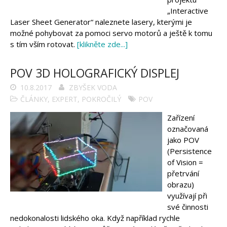
„Interactive
Laser Sheet Generator“ naleznete lasery, kterými je
možné pohybovat za pomoci servo motorů a ještě k tomu
s tím vším rotovat.
[klikněte zde...]
POV 3D HOLOGRAFICKÝ DISPLEJ
10.8.2017
ZBYŠEK VODA
ČLÁNKY
,
EXPERT
,
POKROČILÝ
POV
Zařízení
označovaná
jako POV
(Persistence
of Vision =
přetrvání
obrazu)
využívají při
své činnosti
nedokonalosti lidského oka. Když například rychle