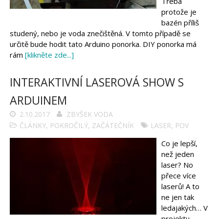
Třeba
Tinylab
protože je
Makeblock
Micro:bit
bazén příliš
Videa
studený, nebo je voda znečištěná. V tomto případě se
určitě bude hodit tato Arduino ponorka. DIY ponorka má
Koupit
rám
[klikněte zde...]
INTERAKTIVNÍ LASEROVÁ SHOW S
ARDUINEM
2.10.2017
ZBYŠEK VODA
ČLÁNKY
,
POKROČILÝ
,
ZAČÁTEČNÍK
LASER
,
POV
Co je lepší,
než jeden
laser? No
přece více
laserů! A to
ne jen tak
ledajakých… V
projektu