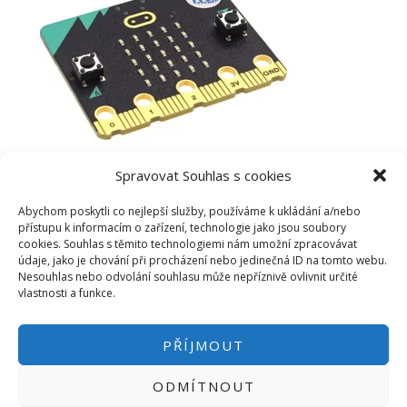
Spravovat Souhlas s cookies
Abychom poskytli co nejlepší služby, používáme k ukládání a/nebo
přístupu k informacím o zařízení, technologie jako jsou soubory
cookies. Souhlas s těmito technologiemi nám umožní zpracovávat
údaje, jako je chování při procházení nebo jedinečná ID na tomto webu.
Nesouhlas nebo odvolání souhlasu může nepříznivě ovlivnit určité
vlastnosti a funkce.
PŘÍJMOUT
ODMÍTNOUT
PŘIHLÁSIT SE
|