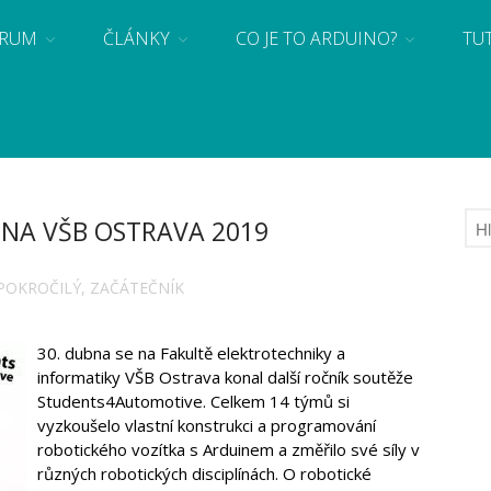
RUM
ČLÁNKY
CO JE TO ARDUINO?
TU
 se základy programování a elektroniky zábavnou formou! Arduino a microbit projekty
NA VŠB OSTRAVA 2019
POKROČILÝ
,
ZAČÁTEČNÍK
30. dubna se na Fakultě elektrotechniky a
informatiky VŠB Ostrava konal další ročník soutěže
Students4Automotive. Celkem 14 týmů si
vyzkoušelo vlastní konstrukci a programování
robotického vozítka s Arduinem a změřilo své síly v
různých robotických disciplínách. O robotické