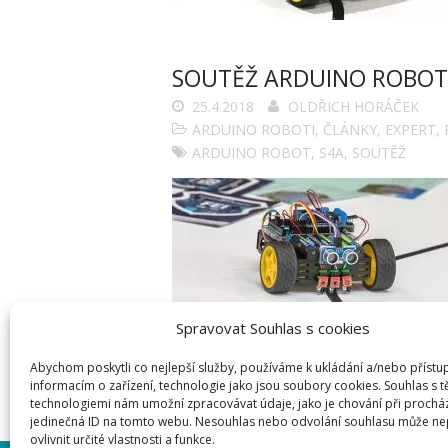
SOUTĚŽ ARDUINO ROBO
25.4.2018
OLDŘICH HORÁČEK
ARDUINO ROBOTI
,
ČLÁNKY
,
EXPERT
,
ARDUINO ROBOT
,
S4A
,
SOUTĚŽ
Spravovat Souhlas s cookies
Abychom poskytli co nejlepší služby, používáme k ukládání a/nebo přístu
informacím o zařízení, technologie jako jsou soubory cookies. Souhlas s 
technologiemi nám umožní zpracovávat údaje, jako je chování při prochá
jedinečná ID na tomto webu. Nesouhlas nebo odvolání souhlasu může ne
ovlivnit určité vlastnosti a funkce.