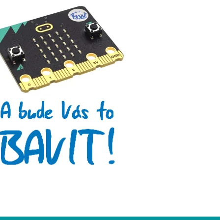
Micro:bit
Videa
Koupit