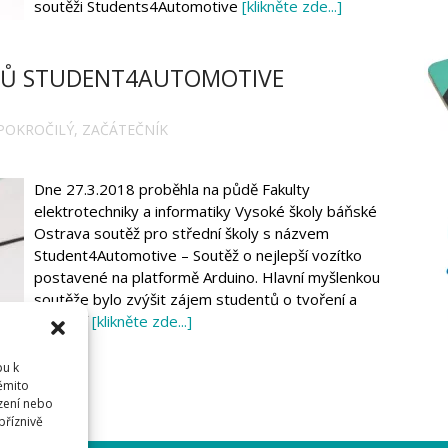
soutěži Students4Automotive
[klikněte zde...]
TŮ STUDENT4AUTOMOTIVE
POKROČILÝ
,
ZAČÁTEČNÍK
Dne 27.3.2018 proběhla na půdě Fakulty
elektrotechniky a informatiky Vysoké školy báňské
Ostrava soutěž pro střední školy s názvem
Student4Automotive – Soutěž o nejlepší vozítko
postavené na platformě Arduino. Hlavní myšlenkou
soutěže bylo zvýšit zájem studentů o tvoření a
bastlení
[klikněte zde...]
pu k
těmito
zení nebo
příznivě