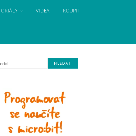
TORIÁLY
VIDEA
KOUPIT
, návody, novinky i tutoriály pro začátečníky i pro
Úvod
Fórum
Staré fórum
Články
Často kladené dotazy
O programování obecně
Vaše projekty
Co je to Arduino?
Začínáme s Arduinem
Arduino Software
Tutoriály
Arduino projekty
Arduino s Massimem Banzim
Arduino se Zbyškem Vodou
Arduino v příkladech
Arduino roboti
Tinylab
Makeblock