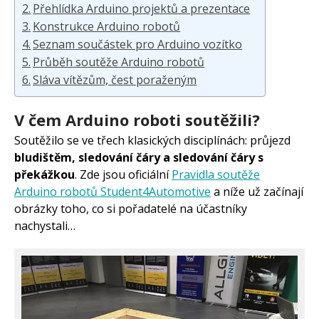
Přehlídka Arduino projektů a prezentace
Konstrukce Arduino robotů
Seznam součástek pro Arduino vozítko
Průběh soutěže Arduino robotů
Sláva vítězům, čest poraženým
V čem Arduino roboti soutěžili?
Soutěžilo se ve třech klasických disciplínách: průjezd
bludištěm, sledování čáry a sledování čáry s
překážkou
. Zde jsou oficiální
Pravidla soutěže
Arduino robotů Student4Automotive
a níže už začínají
obrázky toho, co si pořadatelé na účastníky
nachystali…