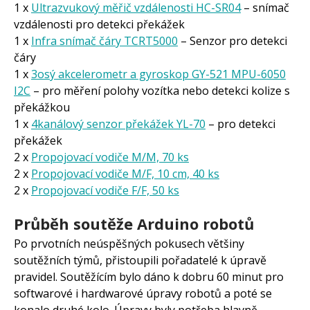
1 x
Ultrazvukový měřič vzdálenosti HC-SR04
– snímač
vzdálenosti pro detekci překážek
1 x
Infra snímač čáry TCRT5000
– Senzor pro detekci
čáry
1 x
3osý akcelerometr a gyroskop GY-521 MPU-6050
I2C
– pro měření polohy vozítka nebo detekci kolize s
překážkou
1 x
4kanálový senzor překážek YL-70
– pro detekci
překážek
2 x
Propojovací vodiče M/M, 70 ks
2 x
Propojovací vodiče M/F, 10 cm, 40 ks
2 x
Propojovací vodiče F/F, 50 ks
Průběh soutěže Arduino robotů
Po prvotních neúspěšných pokusech většiny
soutěžních týmů, přistoupili pořadatelé k úpravě
pravidel. Soutěžícím bylo dáno k dobru 60 minut pro
softwarové i hardwarové úpravy robotů a poté se
konalo druhé kolo. Úpravy byly potřeba hlavně