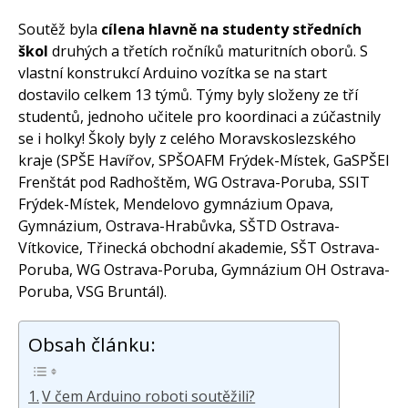
Soutěž byla
cílena hlavně na studenty středních
škol
druhých a třetích ročníků maturitních oborů. S
vlastní konstrukcí Arduino vozítka se na start
dostavilo celkem 13 týmů. Týmy byly složeny ze tří
studentů, jednoho učitele pro koordinaci a zúčastnily
se i holky! Školy byly z celého Moravskoslezského
kraje (SPŠE Havířov, SPŠOAFM Frýdek-Místek, GaSPŠEI
Frenštát pod Radhoštěm, WG Ostrava-Poruba, SSIT
Frýdek-Místek, Mendelovo gymnázium Opava,
Gymnázium, Ostrava-Hrabůvka, SŠTD Ostrava-
Vítkovice, Třinecká obchodní akademie, SŠT Ostrava-
Poruba, WG Ostrava-Poruba, Gymnázium OH Ostrava-
Poruba, VSG Bruntál).
Obsah článku:
V čem Arduino roboti soutěžili?