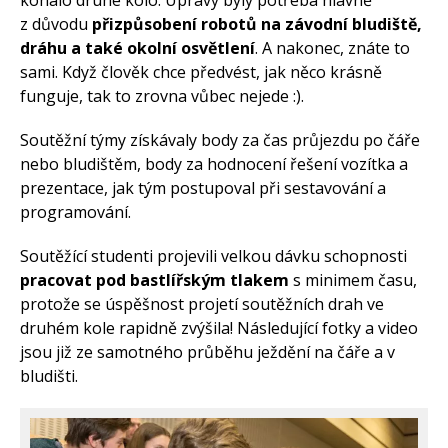
z důvodu
přizpůsobení robotů na závodní bludiště,
dráhu a také okolní osvětlení
. A nakonec, znáte to
sami. Když člověk chce předvést, jak něco krásně
funguje, tak to zrovna vůbec nejede :).
Soutěžní týmy získávaly body za čas průjezdu po čáře
nebo bludištěm, body za hodnocení řešení vozítka a
prezentace, jak tým postupoval při sestavování a
programování.
Soutěžící studenti projevili velkou dávku schopnosti
pracovat pod bastlířským tlakem
s minimem času,
protože se úspěšnost projetí soutěžních drah ve
druhém kole rapidně zvýšila! Následující fotky a video
jsou již ze samotného průběhu ježdění na čáře a v
bludišti.