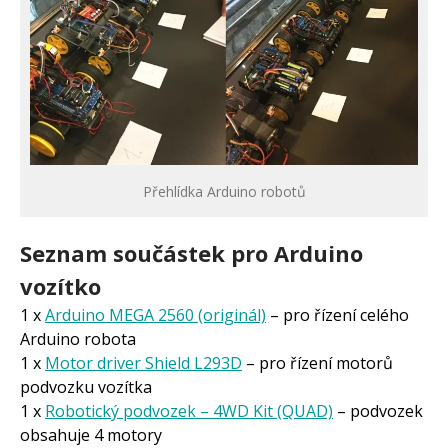
Přehlídka Arduino robotů
Seznam součástek pro Arduino
vozítko
1 x
Arduino MEGA 2560 (originál)
– pro řízení celého
Arduino robota
1 x
Motor driver Shield L293D
– pro řízení motorů
podvozku vozítka
1 x
Robotický podvozek – 4WD Kit (QUAD)
– podvozek
obsahuje 4 motory