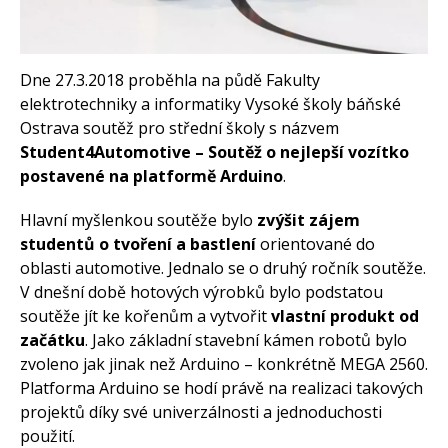
Často kladené dotazy
O programování obecně
Vaše projekty
Co je to Arduino?
Dne 27.3.2018 proběhla na půdě Fakulty
Začínáme s Arduinem
elektrotechniky a informatiky Vysoké školy báňské
Arduino Software
Ostrava soutěž pro střední školy s názvem
Tutoriály
Student4Automotive – Soutěž o nejlepší vozítko
Arduino projekty
postavené na platformě Arduino
.
Arduino s Massimem Banzim
Arduino se Zbyškem Vodou
Arduino v příkladech
Hlavní myšlenkou soutěže bylo
zvýšit zájem
Arduino roboti
studentů o tvoření a bastlení
orientované do
Tinylab
Makeblock
oblasti automotive. Jednalo se o druhý ročník soutěže.
Micro:bit
V dnešní době hotových výrobků bylo podstatou
Videa
soutěže jít ke kořenům a vytvořit
vlastní produkt od
Koupit
začátku
. Jako základní stavební kámen robotů bylo
zvoleno jak jinak než Arduino – konkrétně MEGA 2560.
Platforma Arduino se hodí právě na realizaci takových
projektů díky své univerzálnosti a jednoduchosti
použití.