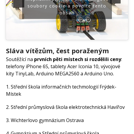
soubory cookie a povolte tento
obsah
Sláva vítězům, čest poraženým
Soutěžící na
prvních pěti místech si rozdělili ceny
:
telefony iPhone 6S, tablety Acer Iconia 10, vývojové
kity TinyLab, Arduino MEGA2560 a Arduino Uno.
1. Střední škola informačních techmologií Frýdek-
Místek
2. Střední průmyslová škola elektrotechnická Havířov
3. Wichterlovo gymnázium Ostrava
4. Gymnázium a Střední průmyslová škola