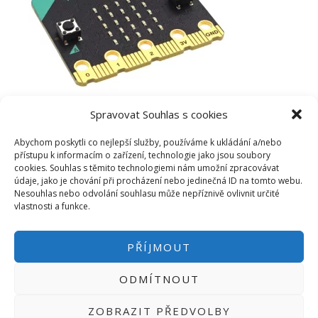
Spravovat Souhlas s cookies
Abychom poskytli co nejlepší služby, používáme k ukládání a/nebo
přístupu k informacím o zařízení, technologie jako jsou soubory
cookies. Souhlas s těmito technologiemi nám umožní zpracovávat
údaje, jako je chování při procházení nebo jedinečná ID na tomto webu.
Nesouhlas nebo odvolání souhlasu může nepříznivě ovlivnit určité
vlastnosti a funkce.
PŘÍJMOUT
ODMÍTNOUT
PŘIHLÁSIT SE
|
INFO@HWKITCHEN.CZ
ZOBRAZIT PŘEDVOLBY
BASTLÍRNU PROVOZUJE E-SHOP