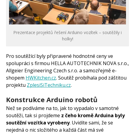
Prezentace projektů řešení Arduino vozítek – soutěžily i
holky!
Pro soutěžící byly připravené hodnotné ceny ve
spolupráci s firmou HELLA AUTOTECHNIK NOVA s.r.o.,
Allgeier Engineering Czech s.r.o. a samozřejmě e-
shopem
HWKitchen.cz
. Soutěž probíhala pod záštitou
projektu
ZplesiSiTechniku.cz
.
Konstrukce Arduino robotů
Než se podíváme na to, jak to vypadalo v samotné
soutěži, tak si projdeme
z čeho kromě Arduina byly
soutěžní vozítka vyrobeny
. Uvidíte sami, že se
nejedná o nic složitého a každá část má své