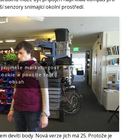
í senzory snímající okolní prostředí.
 přijměte marketingové
cookie a povolte tento
obsah
em devíti body. Nová verze jich má 25. Protože je