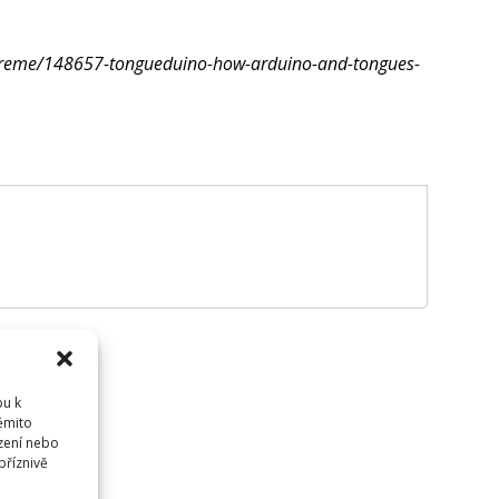
xtreme/148657-tongueduino-how-arduino-and-tongues-
pu k
těmito
dříve
přihlásit
.
zení nebo
příznivě