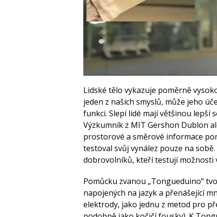
Lidské tělo vykazuje poměrně vysoko
jeden z našich smyslů, může jeho úč
funkci. Slepí lidé mají většinou lepš
Výzkumník z MIT Gershon Dublon ale
prostorové a směrové informace pom
testoval svůj vynález pouze na sobě
dobrovolníků, kteří testují možnosti 
Pomůcku zvanou „Tongueduino“ tvoř
napojených na jazyk a přenášející m
elektrody, jako jednu z metod pro p
podobně jako kočičí fousky). K Ton