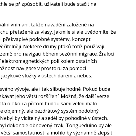
chle se přizpůsobit, uživateli bude stačit na
zuální vnímaní, takže navádění založené na
u přetažené za vlasy. Jakmile si ale uvědomíte, že
aci překvapivě podobné systémy, koncept
itelněji. Některé druhy ptáků totiž používají
země pro navigaci během sezónní migrace. Žraloci
í elektromagnetických polí kolem ostatních
možnost navigace v prostoru za pomoci
jazykové vložky v ústech darem z nebes.
svého vývoje, ale i tak slibuje hodně. Pokud bude
vat jeho větší rozšíření. Možná, že další verze
ta o okolí a přitom budou sami velmi málo
u je objemný, ale bezdrátový systém podobný
Nebyl by viditelný a seděl by pohodlně v ústech.
y byl dokonale obnovený zrak, Tongueduino by ale
větší samostatnosti a mohlo by významně zlepšit