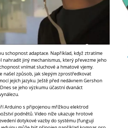
u schopnost adaptace. Například, když ztratíme
el nahradit jiný mechanismus, který převezme jeho
í schopnost vnímat sluchové a hmatové vjemy.
 našel způsob, jak slepým zprostředkovat
ocí jejich jazyku. Ještě před nedávnem Gershon
. Dnes se jeho výzkumu účastní dvanáct
vynálezu.
í Arduino s připojenou mřížkou elektrod
nožství podnětů. Video níže ukazuje hrotové
řevedení dotykové vazby do systému (fungují
gueduinu může být připojen například kompas pro