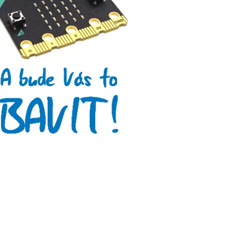
Tinylab
Makeblock
Micro:bit
Videa
Koupit