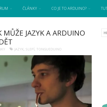
RUM
ČLÁNKY
CO JE TO ARDUINO?
TU
 se základy programování a elektroniky zábavnou formou! Arduino a microbit projekty
 MŮŽE JAZYK A ARDUINO
IDĚT
NKY
JAZYK
,
SLEPÍ
,
TONGUEDUINO