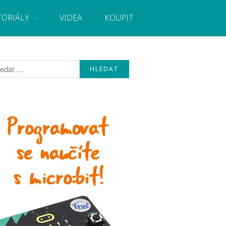
TORIÁLY
VIDEA
KOUPIT
, návody, novinky i tutoriály pro začátečníky i pro
Úvod
Fórum
Staré fórum
Články
Často kladené dotazy
O programování obecně
Vaše projekty
Co je to Arduino?
Začínáme s Arduinem
Arduino Software
Tutoriály
Arduino projekty
Arduino s Massimem Banzim
Arduino se Zbyškem Vodou
Arduino v příkladech
Arduino roboti