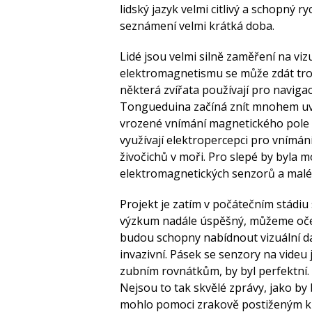
lidský jazyk velmi citlivý a schopný ry
seznámení velmi krátká doba.
Lidé jsou velmi silně zaměření na vi
elektromagnetismu se může zdát troch
některá zvířata používají pro navig
Tongueduina začíná znít mnohem uvěř
vrozené vnímání magnetického pole 
využívají elektropercepci pro vnímán
živočichů v moři. Pro slepé by byla 
elektromagnetických senzorů a malé 
Projekt je zatím v počátečním stádiu 
výzkum nadále úspěšný, můžeme očeká
budou schopny nabídnout vizuální da
invazivní. Pásek se senzory na vide
zubním rovnátkům, by byl perfektní. 
Nejsou to tak skvělé zprávy, jako b
mohlo pomoci zrakově postiženým k 