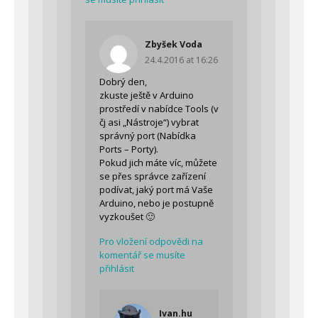
Zbyšek Voda
24.4.2016 at 16:26
Dobrý den,
zkuste ještě v Arduino
prostředí v nabídce Tools (v
čj asi „Nástroje“) vybrat
správný port (Nabídka
Ports – Porty).
Pokud jich máte víc, můžete
se přes správce zařízení
podívat, jaký port má Vaše
Arduino, nebo je postupně
vyzkoušet 🙂
Pro vložení odpovědi na
komentář se musíte
přihlásit
Ivan.hu