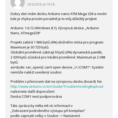
29.9.2016 at 19:18
Dobry den mám desku Arduino nano ATM Mega 328 a nevím
kde je chyba prosím poradně je to můj důležitý projket
Arduino: 1.6.12 (Windows 8.1), Vývojová deska: „Arduino
Nano, ATmega328“
Projekt zabírá 1 966 bytů (6%) úložného místa pro program.
Maximum je 30 720 bytů.
Globální proměnné zabírají 9 bytů (0%) dynamické paměti,
2 039 bytů zůstává pro lokální proměnné. Maximum je 2 048
bytů.
avrdude: ser_open(): can’t open device „\\.\COM1“: Systém
nemůže nalézt uvedený soubor.
Problém s přenosem dat na vývojovou desku (board). Na
http://www.arduino.cc/en/Guide/Troubleshooting#upload
naleznete další doporučení.
Deska COM1 není podporována
Táto zpráva by měla mít víc informacií v
„Zobrazení podrobného výstupu při kompilaci“
podle zapnuté volby v Soubor -> Nastavení.