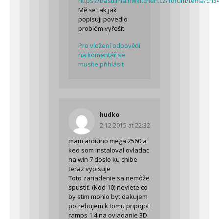
https://bastlirna.hwkitchen.cz/forum/tema/ch3
Mě se tak jak
popisuji povedlo
problém vyřešit.
Pro vložení odpovědi
na komentář se
musíte přihlásit
hudko
2.12.2015 at 22:32
mam arduino mega 2560 a
ked som instaloval ovladac
na win 7 doslo ku chibe
teraz vypisuje
Toto zariadenie sa nemôže
spustiť. (Kód 10) neviete co
by stim mohlo byt dakujem
potrebujem k tomu pripojot
ramps 1.4 na ovladanie 3D