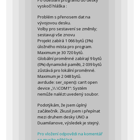
vyskočí hláška :
Problém s přenosem dat na
vývojovou desku.
Volby pro sestavení se změnily;
sestavuji vše znovu
Projekt zabírá 1 066 bytů (3%)
úložného místa pro program.
Maximum je 30 720 bytů.
Globální proměnné zabírají 9 bytů
(0%) dynamické paměti, 2 039 bytů
zůstává pro lokální proměnné.
Maximum je 2 048 bytů.
avrdude: ser_open(): can’t open
device „\\.\COM1“: Systém
nemůže nalézt uvedený soubor.
Podotýkám, že jsem úplný
začátečník. Zkusil jsem i přepínat
mezi druhem desky UNO a
Duamilanove, výsledek je stejný.
Pro vložení odpovědi na komentář
se musíte přihlásit