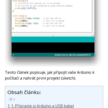
Staré fórum
Články
Často kladené dotazy
O programování obecně
Vaše projekty
Co je to Arduino?
Začínáme s Arduinem
Arduino Software
Tutoriály
Arduino projekty
Arduino s Massimem Banzim
Arduino se Zbyškem Vodou
Arduino v příkladech
Arduino roboti
Tento článek popisuje, jak připojit vaše Arduino k
Tinylab
počítači a nahrát první projekt (sketch).
Makeblock
Micro:bit
Videa
Obsah článku:
Koupit
1. Připravte si Arduino a USB kabel