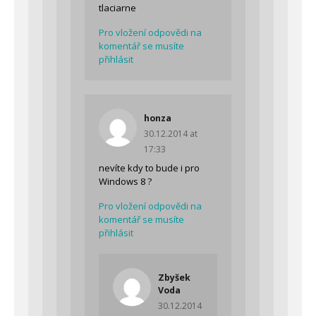
tlaciarne
Pro vložení odpovědi na
komentář se musíte
přihlásit
honza
30.12.2014 at
17:33
nevíte kdy to bude i pro
Windows 8 ?
Pro vložení odpovědi na
komentář se musíte
přihlásit
Zbyšek
Voda
30.12.2014