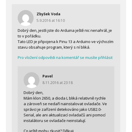
Zbyšek Voda
5.9.2016 at 16:10
Dobrý den, jestli jste do Arduina ještě nic nenahrál, je
to v pořádku.
Tato LED je připojena k Pinu 13 a Arduino ve výchozím
stavu obsahuje program, který s ní bliká.
Pro vložení odpovědi na komentář se musíte přihlásit
Pavel
8.11.2016 at 23:18
Dobrý den,
Mám klon 2650, a dioda L bliká relativně rychle
a zároveň se nedaří nainstalovat ovladače. Ve
správci je zařízení detekováno jako USB2.0-
Serial, ale ani aktualizací ovladačů ani pomocí
instalátoru se ovladače neinstalují.
Co ještě mohu zkusit? Děkuji