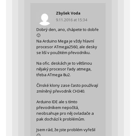
Zbyšek Voda
9.11.2016 at 15:34
Dobrý den, ano, chápete to dobře
🙂
Na Arduino Mega je vždy hlavní
procesor ATmega2560, ale desky
se liší v použitém převodníku.
Na ofic. deskách je to většinou
nějaký procesor řady atmega,
třeba ATmega 8u2.
Čínské klony zase často používají
zmíněný převodník CH340.
Arduino IDE ale s tímto
převodníkem nepočítá,
neobsahuje pro něj ovladače a
pak dochází k problémům.
Jsem rád, že jste problém vyřešil
🙂