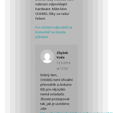
nalezen odpovídající
hardware. Mám klon
CH340G. Díky za radu/
řešení.
Pro vložení odpovědi na
komentář se musíte
přihlásit
Zbyšek
Voda
13.3.2016
at 12:56
Dobrý den,
CH340G není oficiální
převodník a Arduino
IDE pro něj tuším
nemá ovladače.
Zkuste postupovat
tak, jak je uvedeno
zde: