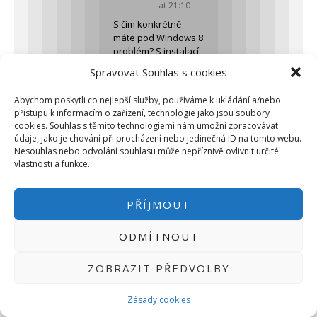
at 21:10
S čím konkrétně
máte pod Windows 8
problém? S instalací
IDE, ovladačů, nebo
Spravovat Souhlas s cookies
něčeho jiného?
Abychom poskytli co nejlepší služby, používáme k ukládání a/nebo
Pro vložení odpovědi
přístupu k informacím o zařízení, technologie jako jsou soubory
na komentář se
cookies. Souhlas s těmito technologiemi nám umožní zpracovávat
musíte přihlásit
údaje, jako je chování při procházení nebo jedinečná ID na tomto webu.
Nesouhlas nebo odvolání souhlasu může nepříznivě ovlivnit určité
vlastnosti a funkce.
PŘÍJMOUT
Napsat komentář
ODMÍTNOUT
Pro přidávání komentářů se
musíte nejdříve
přihlásit
.
ZOBRAZIT PŘEDVOLBY
Zásady cookies