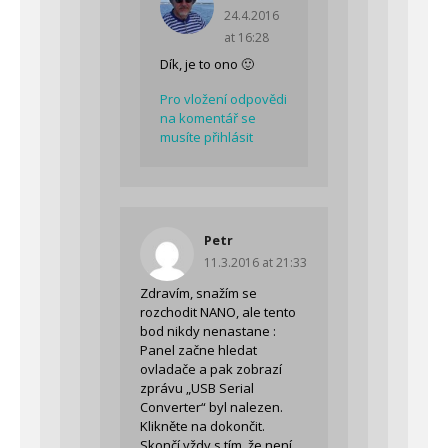
24.4.2016
at 16:28
Dík, je to ono 🙂
Pro vložení odpovědi
na komentář se
musíte přihlásit
Petr
11.3.2016 at 21:33
Zdravím, snažím se
rozchodit NANO, ale tento
bod nikdy nenastane :
Panel začne hledat
ovladače a pak zobrazí
zprávu „USB Serial
Converter“ byl nalezen.
Klikněte na dokončit.
Skončí vždy s tím, že není