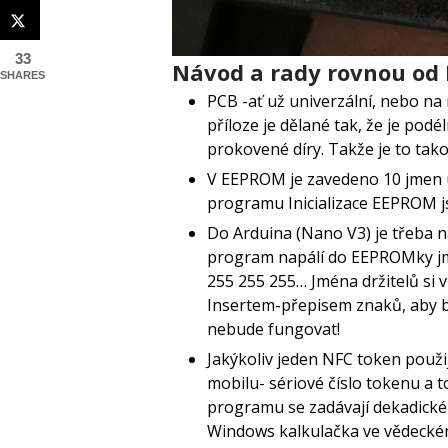
33
Návod
a rady rovnou od 
SHARES
PCB -ať už univerzální, nebo na 
příloze je dělané tak, že je pod
prokovené díry. Takže je to tak
V EEPROM je zavedeno 10 jmen už
programu Inicializace EEPROM js
Do Arduina (Nano V3) je třeba n
program napálí do EEPROMky jm
255 255 255… Jména držitelů si 
Insertem-přepisem znaků, aby b
nebude fungovat!
Jakýkoliv jeden NFC token použi
mobilu- sériové číslo tokenu a 
programu se zadávají dekadické 
Windows kalkulačka ve vědeck