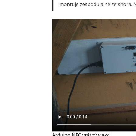
montuje zespodu a ne ze shora. Nu
Arduino NFC vrátný v akci