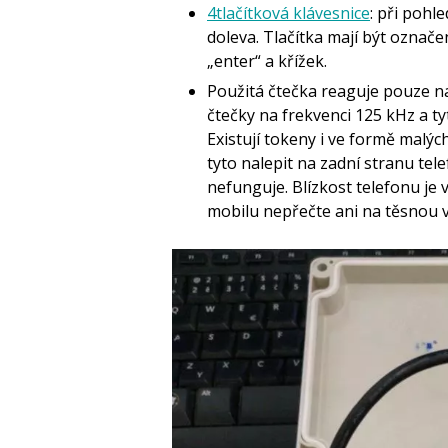
4tlačítková klávesnice
: při pohl
doleva. Tlačítka mají být označ
„enter“ a křížek.
Použitá čtečka reaguje pouze na 
čtečky na frekvenci 125 kHz a t
Existují tokeny i ve formě malý
tyto nalepit na zadní stranu te
nefunguje. Blízkost telefonu je
mobilu nepřečte ani na těsnou 