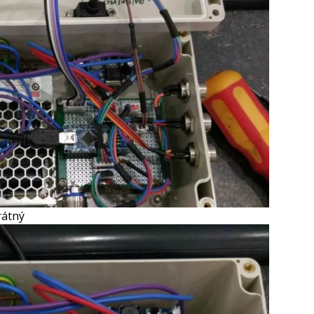
rátný