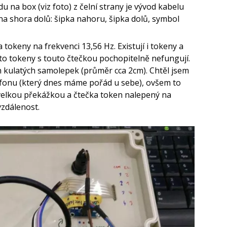
edu na box (viz foto) z čelní strany je vývod kabelu
ena shora dolů: šipka nahoru, šipka dolů, symbol
tokeny na frekvenci 13,56 Hz. Existují i tokeny a
yto tokeny s touto čtečkou pochopitelně nefungují.
ch kulatých samolepek (průměr cca 2cm). Chtěl jsem
lefonu (který dnes máme pořád u sebe), ovšem to
 velkou překážkou a čtečka token nalepený na
vzdálenost.