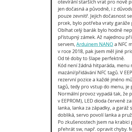
otevírání starších vrat pro nově 
jen dočasná a původně, i z důvod
pouze zevnitř. Jejich dočasnost se
prcek, bylo potřeba vraty garáže 
Obíhat celý barák bylo hodně nepr
přístupný zámek. Až najednou při
servem,
Arduinem NANO
a NFC mo
v roce 2018, pak jsem měl jiné pri
Od té doby to šlape perfektně.
Kód není žádná hitparáda, menu má
mazání/přidávání NFC tagů. V EE
rezervní pozice a každé jméno může
tagů, tedy pro vstup do menu, je 
Normální provoz vypadá tak, že př
v EEPROM), LED dioda červeně zab
lanka, lanka za západky, a garáž s
dobliká, servo povolí lanka a pruž
Po zkušenostech jsem na krabici p
přehrát sw, např. opravit chyby. 