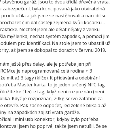
přistavěnou garáž. Jsou to dvoukřídlá dřevěná vrata,
u zabezpečení, byla koncipovaná jako otvíratelná
 prodloužila a jak jsme se nastěhovali a narodil se
procházet čím dál častěji zejména kvůli kočárku…
aktické. Nechtěl jsem ale dělat nějaký z venku
šla myšlenka, nechat systém západek, a pomoci jim
dulem pro identifikaci. Na stole jsem to ubastlil už
ority, až jsem se dokopal to dorazit v červnu 2019.
m ještě přes delay, ale je potřeba jen při
PROMce je naprogramovaná celá rodina + 3
 mít až 3 tagy (klíče). K přidávání a odebírání
potřeba Master karta, to je jeden určený NFC tag.
iložíte ke čtečce tag, když není rozpoznán (není
liká. Když je rozpoznán, 20kg servo zatáhne za
e otevře. Pak začne odpočet, led zeleně bliká a až
iny na západkách zajistí vrata garáže.
řidal i mini usb konektor, kdyby bylo potřeba
Montoval jsem ho poprvé, takže jsem netušil, že se