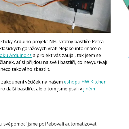
tický Arduino projekt NFC vrátný bastlíře Petra
klasických garážových vrat! Nějaké informace o
oku Arduino.cz
a projekt vás zaujal, tak jsem se
lánek, ať si přijdou na své i bastlíři, co nevyužívají
 něco takového zbastlit.
na zakoupení věciček na našem
eshopu HW Kitchen
.
 další bastlíře, ale o tom jsme psali v
jiném
mu svépomocí jsme potřebovali automatizovat