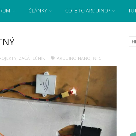
RUM
ČLÁNKY
CO JE TO ARDUINO?
TU
 se základy programování a elektroniky zábavnou formou! Arduino a microbit projekty
TNÝ
ROJEKTY
,
ZAČÁTEČNÍK
ARDUINO NANO
,
NFC