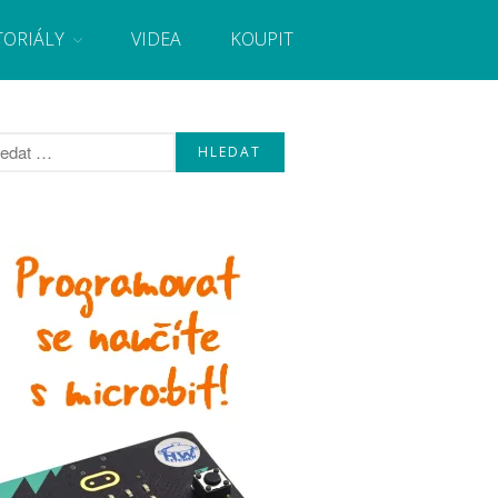
TORIÁLY
VIDEA
KOUPIT
, návody, novinky i tutoriály pro začátečníky i pro
Úvod
Fórum
Staré fórum
Články
Často kladené dotazy
O programování obecně
Vaše projekty
Co je to Arduino?
Začínáme s Arduinem
Arduino Software
Tutoriály
Arduino projekty
Arduino s Massimem Banzim