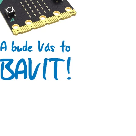
Arduino se Zbyškem Vodou
Arduino v příkladech
Arduino roboti
Tinylab
Makeblock
Micro:bit
Videa
Koupit