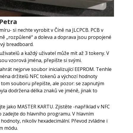
Petra
míru- si nechte vyrobit v Číně na JLCPCB. PCB v
élně „rozpůlené“ a doleva a doprava jsou propojené
ový breadboard.
ivatelů a každý uživatel může mít až 3 tokeny. V
ou vzorová jména, přepište si svými.
ahrát nejprve soubor inicializující EEPROM. Tenhle
éna držitelů NFC tokenů a výchozí hodnoty
v tom souboru přepište, ale pozor: se zapnutým
yla dodržena délka znaků ve jméně, jinak to
jte jako MASTER KARTU. Zjistěte -například v NFC
to zadejte do hlavního programu. V hlavním
hodnoty, nikoliv hexadecimální. Převod zvládne i
ém módu.