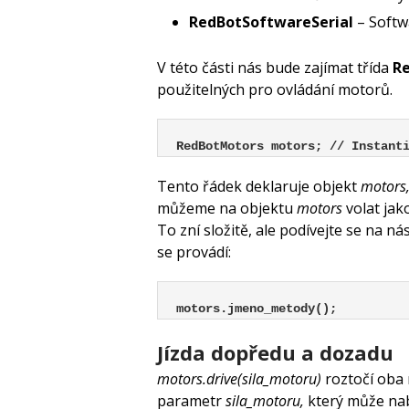
RedBotSoftwareSerial
– Softw
V této části nás bude zajímat třída
R
použitelných pro ovládání motorů.
RedBotMotors motors; // Instant
Tento řádek deklaruje objekt
motors
můžeme na objektu
motors
volat jak
To zní složitě, ale podívejte se na ná
se provádí:
motors.jmeno_metody();
Jízda dopředu a dozadu
motors.drive(sila_motoru)
roztočí oba
parametr
sila_motoru,
který může nab