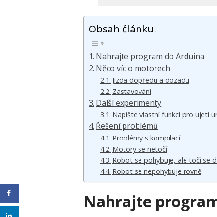
Obsah článku:
Nahrajte program do Arduina
Něco víc o motorech
Jízda dopředu a dozadu
Zastavování
Další experimenty
Napište vlastní funkci pro ujetí u
Řešení problémů
Problémy s kompilací
Motory se netočí
Robot se pohybuje, ale točí se 
Robot se nepohybuje rovně
Nahrajte program