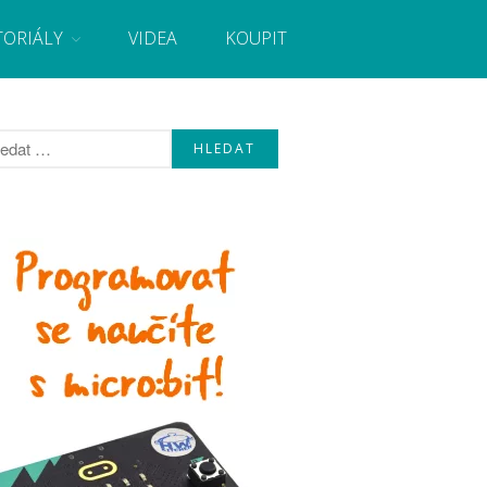
TORIÁLY
VIDEA
KOUPIT
, návody, novinky i tutoriály pro začátečníky i pro
Úvod
Fórum
Staré fórum
Články
Často kladené dotazy
O programování obecně
Vaše projekty
Co je to Arduino?
Začínáme s Arduinem
Arduino Software
Tutoriály
Arduino projekty
Arduino s Massimem Banzim