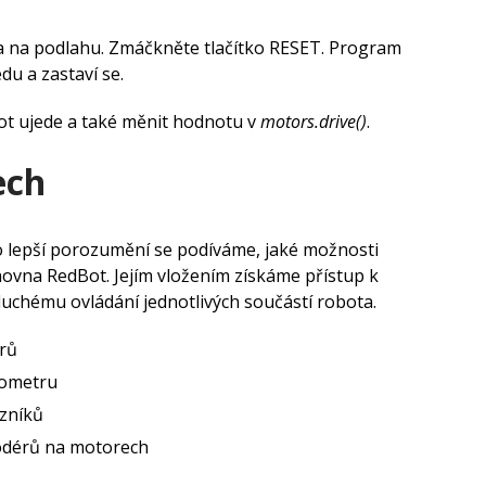
a na podlahu. Zmáčkněte tlačítko RESET. Program
u a zastaví se.
bot ujede a také měnit hodnotu v
motors.drive()
.
ech
ro lepší porozumění se podíváme, jaké možnosti
ovna RedBot. Jejím vložením získáme přístup k
duchému ovládání jednotlivých součástí robota.
rů
rometru
zníků
odérů na motorech