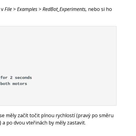
v
File
>
Examples
>
RedBot_Experiments,
nebo si ho
 for 2 seconds
 both motors
e měly začít točit plnou rychlostí (pravý po směru
 a po dvou vteřinách by měly zastavit.