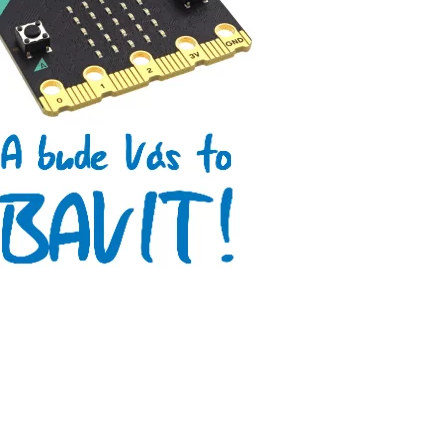
Arduino se Zbyškem Vodou
Arduino v příkladech
Arduino roboti
Tinylab
Makeblock
Micro:bit
Videa
Koupit