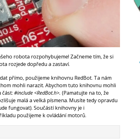
šeho robota rozpohybujeme! Začneme tím, že si
ta rozjede dopředu a zastaví.
at přímo, použijeme knihovnu RedBot. Ta nám
chom mohli narazit. Abychom tuto knihovnu mohli
 část:
#include <RedBot.h>.
(Pamatujte na to, že
rozlišuje malá a velká písmena. Musíte tedy opravdu
de fungovat). Součástí knihovny je i
říkladu použijeme k ovládání motorů.