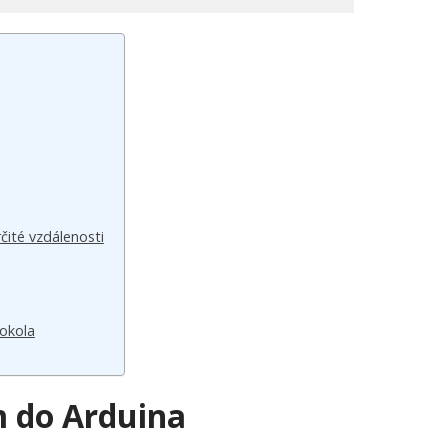
rčité vzdálenosti
dokola
 do Arduina