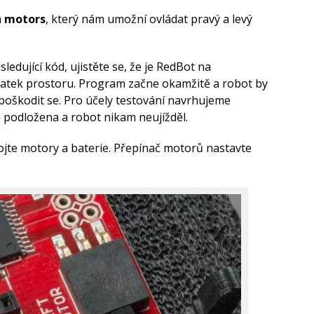
m
motors
, který nám umožní ovládat pravý a levý
ledující kód, ujistěte se, že je RedBot na
tatek prostoru. Program začne okamžitě a robot by
 poškodit se. Pro účely testování navrhujeme
a podložena a robot nikam neujížděl.
jte motory a baterie. Přepínač motorů nastavte