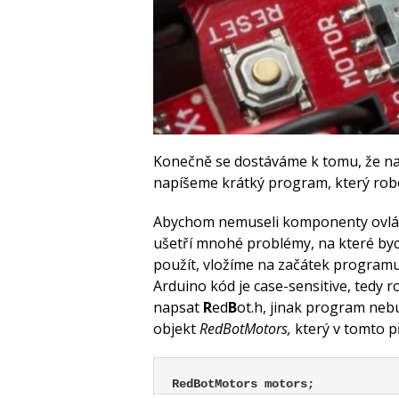
Konečně se dostáváme k tomu, že na
napíšeme krátký program, který robo
Abychom nemuseli komponenty ovlád
ušetří mnohé problémy, na které by
použít, vložíme na začátek programu
Arduino kód je case-sensitive, tedy 
napsat
R
ed
B
ot.h, jinak program nebu
objekt
RedBotMotors,
který v tomto p
RedBotMotors motors;