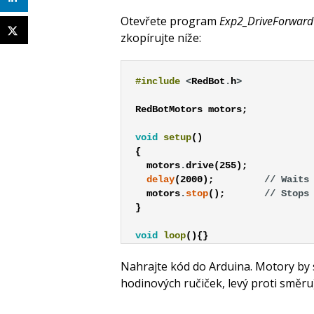
Otevřete program
Exp2_DriveForward
zkopírujte níže:
#include
<
RedBot
.
h
RedBotMotors
motors
;
void
setup
(
)
{
motors
.
drive
(
255
)
;
delay
(
2000
)
;
// Waits
motors
.
stop
(
)
;
// Stops
}
void
loop
(
)
{
}
Nahrajte kód do Arduina. Motory by s
hodinových ručiček, levý proti směru)