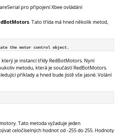
areSerial pro připojení Xbee ovládání
edBotMotors
. Tato třída má hned několik metod,
iate the motor control object.
,
který je instancí třídy RedBotMotors. Nyní
oukoliv metodu, která je součástí RedBotMotors.
sledující příklady a hned bude jistě vše jasné. Volání
 motory. Tato metoda vyžaduje jeden
ývat celočíselných hodnot od -255 do 255. Hodnoty