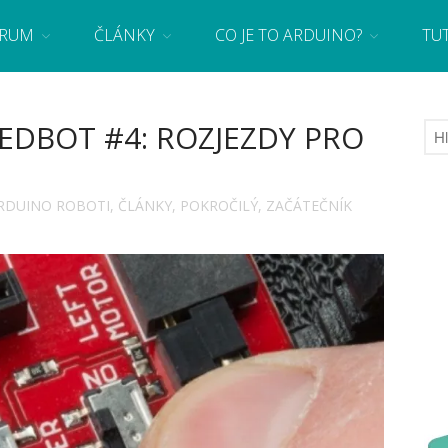
RUM
ČLÁNKY
CO JE TO ARDUINO?
TU
 se základy programování a elektroniky zábavnou formou! Arduino a microbit projekty
EDBOT #4: ROZJEZDY PRO
RDUINO ROBOTI
,
ČLÁNKY
,
POKROČILÝ
,
ZAČÁTEČNÍK