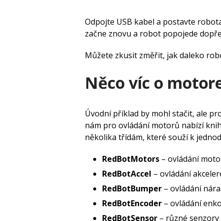
Odpojte USB kabel a postavte robot
začne znovu a robot popojede dopřed
Můžete zkusit změřit, jak daleko ro
Něco víc o motor
Úvodní příklad by mohl stačit, ale p
nám pro ovládání motorů nabízí knih
několika třídám, které souží k jedno
RedBotMotors
– ovládání moto
RedBotAccel
– ovládání akcele
RedBotBumper
– ovládání nára
RedBotEncoder
– ovládání enk
RedBotSensor
– různé senzory