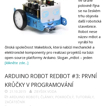
Ve druhé
polovině října
se na českém
trhu objevila
další robotická
stavebnice.
Robot nese
název mBot a
vyrábí ho
čínská společnost Makeblock, která nabízí mechanické a
elektronické komponenty pro realizaci projektů na bázi
open-source platformy Arduino. Slogan „mBot – jeden
[klikněte zde...]
ARDUINO ROBOT REDBOT #3: PRVNÍ
KRŮČKY V PROGRAMOVÁNÍ
21.10.2015
ZBYŠEK VODA
ARDUINO ROBOTI
,
ČLÁNKY
,
POKROČILÝ
,
TUTORIÁLY
,
ZAČÁTEČNÍK