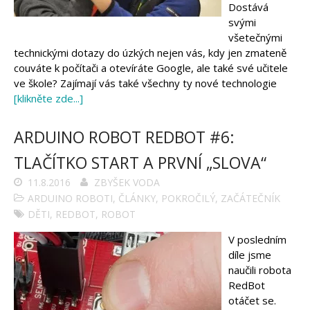
Dostává
Arduino projekty
svými
Arduino s Massimem Banzim
Arduino se Zbyškem Vodou
všetečnými
Arduino v příkladech
technickými dotazy do úzkých nejen vás, kdy jen zmateně
Arduino roboti
couváte k počítači a otevíráte Google, ale také své učitele
Tinylab
Makeblock
ve škole? Zajímají vás také všechny ty nové technologie
Micro:bit
[klikněte zde...]
Videa
Koupit
ARDUINO ROBOT REDBOT #6:
TLAČÍTKO START A PRVNÍ „SLOVA“
11.8.2016
ZBYŠEK VODA
ARDUINO ROBOTI
,
ČLÁNKY
,
POKROČILÝ
,
ZAČÁTEČNÍK
DĚTI
,
REDBOT
,
ROBOT
V posledním
díle jsme
naučili robota
RedBot
otáčet se.