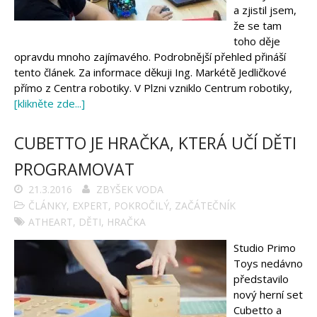
a zjistil jsem,
že se tam
toho děje
opravdu mnoho zajímavého. Podrobnější přehled přináší
tento článek. Za informace děkuji Ing. Markétě Jedličkové
přímo z Centra robotiky. V Plzni vzniklo Centrum robotiky,
[klikněte zde...]
CUBETTO JE HRAČKA, KTERÁ UČÍ DĚTI
PROGRAMOVAT
21.3.2016
ZBYŠEK VODA
ČLÁNKY
,
EXPERT
,
POKROČILÝ
,
ZAČÁTEČNÍK
ATHEART
,
DĚTI
,
HRAČKA
Studio Primo
Toys nedávno
představilo
nový herní set
Cubetto a