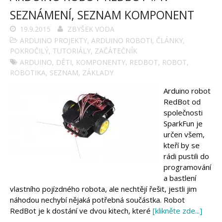
SEZNÁMENÍ, SEZNAM KOMPONENT
19.9.2015
ZBYŠEK VODA
ARDUINO PROJEKTY
,
ARDUINO ROBOTI
,
ČLÁNKY
,
POKROČILÝ
,
TUTORIÁLY
,
ZAČÁTEČNÍK
ARDUINO
,
DĚTI
,
KOMPONENTY
,
REDBOT
,
ROBOT
,
ROBOTIKA
,
SEZNAM
,
ZÁKLADY
Arduino robot
RedBot od
společnosti
SparkFun je
určen všem,
kteří by se
rádi pustili do
programování
a bastlení
vlastního pojízdného robota, ale nechtějí řešit, jestli jim
náhodou nechybí nějaká potřebná součástka. Robot
RedBot je k dostání ve dvou kitech, které
[klikněte zde...]