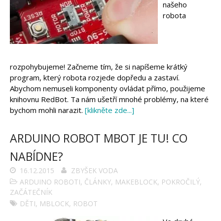
našeho
robota
rozpohybujeme! Začneme tím, že si napíšeme krátký
program, který robota rozjede dopředu a zastaví.
Abychom nemuseli komponenty ovládat přímo, použijeme
knihovnu RedBot. Ta nám ušetří mnohé problémy, na které
bychom mohli narazit.
[klikněte zde...]
ARDUINO ROBOT MBOT JE TU! CO
NABÍDNE?
16.12.2015
ZBYŠEK VODA
ARDUINO ROBOTI
,
ČLÁNKY
,
MAKEBLOCK
,
POKROČILÝ
,
ZAČÁTEČNÍK
DĚTI
,
MBLOCK
,
ROBOT