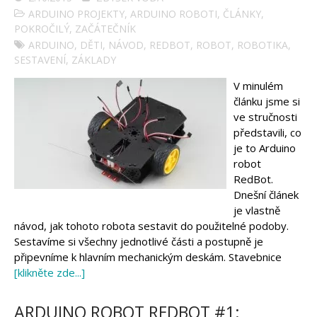
ARDUINO PROJEKTY
,
ARDUINO ROBOTI
,
ČLÁNKY
,
POKROČILÝ
,
ZAČÁTEČNÍK
ARDUINO
,
DĚTI
,
NÁVOD
,
REDBOT
,
ROBOT
,
ROBOTIKA
,
SESTAVENÍ
,
ZÁKLADY
V minulém
článku jsme si
ve stručnosti
představili, co
je to Arduino
robot
RedBot.
Dnešní článek
je vlastně
návod, jak tohoto robota sestavit do použitelné podoby.
Sestavíme si všechny jednotlivé části a postupně je
připevníme k hlavním mechanickým deskám. Stavebnice
[klikněte zde...]
ARDUINO ROBOT REDBOT #1: