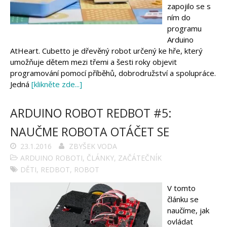
zapojilo se s
ním do
programu
Arduino
AtHeart. Cubetto je dřevěný robot určený ke hře, který
umožňuje dětem mezi třemi a šesti roky objevit
programování pomocí příběhů, dobrodružství a spolupráce.
Jedná
[klikněte zde...]
ARDUINO ROBOT REDBOT #5:
NAUČME ROBOTA OTÁČET SE
23.1.2016
ZBYŠEK VODA
ARDUINO ROBOTI
,
ČLÁNKY
,
ZAČÁTEČNÍK
DĚTI
,
REDBOT
,
ROBOT
V tomto
článku se
naučíme, jak
ovládat