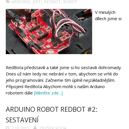
ARDUINO
,
DĚTI
,
REDBOT
,
ROBOT
V minulých
dílech jsme si
RedBota představili a také jsme si ho sestavili dohromady.
Dnes už nám tedy nic nebrání v tom, abychom se vrhli do
jeho programování. Začneme tím úplně nejzákladnějším.
Připojení RedBota Abychom mohli s naším Arduino
robotem dále
[klikněte zde...]
ARDUINO ROBOT REDBOT #2:
SESTAVENÍ
2.10.2015
ZBYŠEK VODA