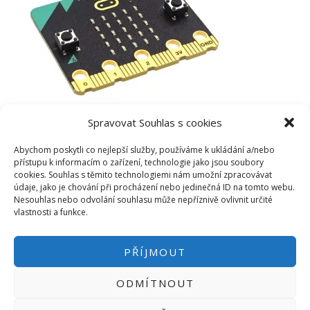
Spravovat Souhlas s cookies
Abychom poskytli co nejlepší služby, používáme k ukládání a/nebo
přístupu k informacím o zařízení, technologie jako jsou soubory
cookies. Souhlas s těmito technologiemi nám umožní zpracovávat
údaje, jako je chování při procházení nebo jedinečná ID na tomto webu.
Nesouhlas nebo odvolání souhlasu může nepříznivě ovlivnit určité
vlastnosti a funkce.
PŘÍJMOUT
ODMÍTNOUT
PŘIHLÁSIT SE
|
INFO@HWKITCHEN.CZ