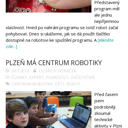
Představený
program měl
ale jednu
nepříjemnou
vlastnost. Hned po nahrání programu se totiž robot začal
pohybovat. Dnes si ukážeme, jak se dá použít tlačítko
dostupné na robotovi ke spuštění programu. A
[klikněte
zde...]
PLZEŇ MÁ CENTRUM ROBOTIKY
30.5.2016
OLDŘICH HORÁČEK
ČLÁNKY
,
EXPERT
,
POKROČILÝ
,
ZAČÁTEČNÍK
CENTRUM ROBOTIKY
,
DĚTI
,
ROBOT
Před časem
jsem
podrobněji
zkoumal
technické
aktivity v Plzni