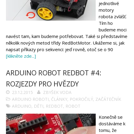
jednotlivé
motory
robota zvlášť.
Tím ho
budeme moci
navést tam, kam budeme potřebovat. Také si představíme
několik nových metod třídy RedBotMotor. Ukážeme si, jak
napsat příkazy pro sekvenci: jeď rovně, otoč se o 90
[klikněte zde...]
ARDUINO ROBOT REDBOT #4:
ROZJEZDY PRO HVĚZDY
23.12.2015
ZBYŠEK VODA
ARDUINO ROBOTI
,
ČLÁNKY
,
POKROČILÝ
,
ZAČÁTEČNÍK
ARDUINO
,
DĚTI
,
REDBOT
,
ROBOT
Konečně se
dostáváme k
tomu, že