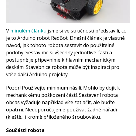
Staré fórum
Články
Často kladené dotazy
O programování obecně
V
minulém článku
jsme si ve stručnosti představili, co
Vaše projekty
je to Arduino robot RedBot. Dnešní článek je vlastně
Co je to Arduino?
návod, jak tohoto robota sestavit do použitelné
Začínáme s Arduinem
podoby. Sestavíme si všechny jednotlivé části a
Arduino Software
postupně je připevníme k hlavním mechanickým
Tutoriály
deskám. Stavebnice robota může být inspirací pro
Arduino projekty
vaše další Arduino projekty.
Arduino s Massimem Banzim
Arduino se Zbyškem Vodou
Arduino v příkladech
Pozor!
Používejte minimum násilí. Mohlo by dojít k
Arduino roboti
mechanickému poškození částí. Sestavení robota
Tinylab
Makeblock
občas vyžaduje například více zatlačit, ale buďte
Micro:bit
opatrní. Nedoporučujeme používat žádné nářadí
Videa
(kleště…) kromě přiloženého šroubováku.
Koupit
Součásti robota