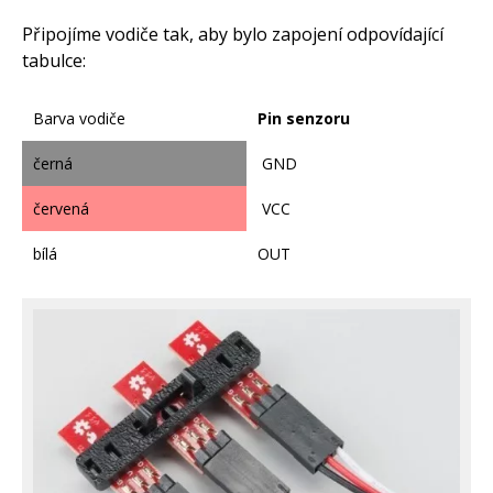
Připojíme vodiče tak, aby bylo zapojení odpovídající
tabulce:
Barva vodiče
Pin senzoru
černá
GND
červená
VCC
bílá
OUT