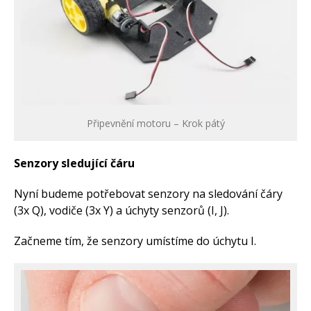
Připevnění motoru – Krok pátý
Senzory sledující čáru
Nyní budeme potřebovat senzory na sledování čáry
(3x Q), vodiče (3x Y) a úchyty senzorů (I, J).
Začneme tím, že senzory umístíme do úchytu I.