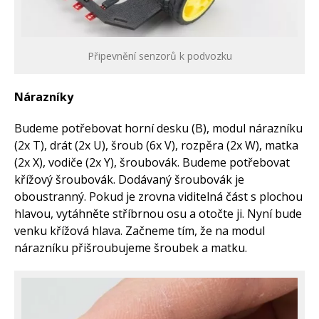
Připevnění senzorů k podvozku
Nárazníky
Budeme potřebovat horní desku (B), modul nárazníku
(2x T), drát (2x U), šroub (6x V), rozpěra (2x W), matka
(2x X), vodiče (2x Y), šroubovák. Budeme potřebovat
křížový šroubovák. Dodávaný šroubovák je
oboustranný. Pokud je zrovna viditelná část s plochou
hlavou, vytáhněte stříbrnou osu a otočte ji. Nyní bude
venku křížová hlava. Začneme tím, že na modul
nárazníku přišroubujeme šroubek a matku.