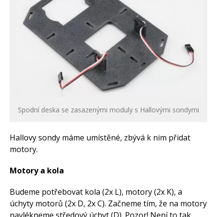
Spodní deska se zasazenými moduly s Hallovými sondymi
Hallovy sondy máme umístěné, zbývá k nim přidat
motory.
Motory a kola
Budeme potřebovat kola (2x L), motory (2x K), a
úchyty motorů (2x D, 2x C). Začneme tím, že na motory
navlékneme středový úchyt (D). Pozor! Není to tak