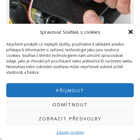
Spravovat Souhlas s cookies
Abychom poskytli co nejlepší služby, používáme k ukládání a/nebo
přístupu k informacím o zařízení, technologie jako jsou soubory
cookies. Souhlas s těmito technologiemi nám umožní zpracovávat
údaje, jako je chování při procházení nebo jedinečná ID na tomto webu.
Úchyty hlavní desky
Nesouhlas nebo odvolání souhlasu může nepříznivě ovlivnit určité
vlastnosti a funkce.
Do úchytů připevníme hlavní desku.
PŘÍJMOUT
ODMÍTNOUT
ZOBRAZIT PŘEDVOLBY
Zásady cookies