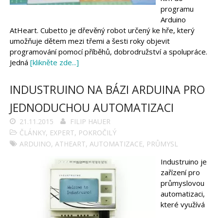
Tinylab
programu
Makeblock
Micro:bit
Arduino
Videa
AtHeart. Cubetto je dřevěný robot určený ke hře, který
umožňuje dětem mezi třemi a šesti roky objevit
Koupit
programování pomocí příběhů, dobrodružství a spolupráce.
Jedná
[klikněte zde...]
INDUSTRUINO NA BÁZI ARDUINA PRO
JEDNODUCHOU AUTOMATIZACI
21.11.2015
FILIP HAUER
ČLÁNKY
,
EXPERT
,
POKROČILÝ
ARDUINO
,
ATHEART
,
AUTOMATIZACE
,
PRŮMYSL
Industruino je
zařízení pro
průmyslovou
automatizaci,
které využívá