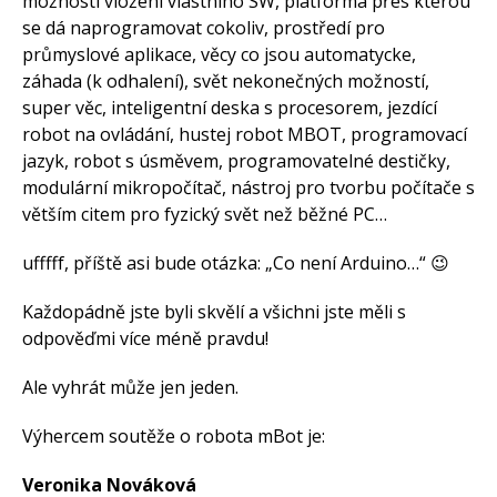
možností vložení vlastního SW, platforma přes kterou
se dá naprogramovat cokoliv, prostředí pro
průmyslové aplikace, věcy co jsou automatycke,
záhada (k odhalení), svět nekonečných možností,
super věc, inteligentní deska s procesorem, jezdící
robot na ovládání, hustej robot MBOT, programovací
jazyk, robot s úsměvem, programovatelné destičky,
modulární mikropočítač, nástroj pro tvorbu počítače s
větším citem pro fyzický svět než běžné PC…
ufffff, příště asi bude otázka: „Co není Arduino…“ 😉
Každopádně jste byli skvělí a všichni jste měli s
odpověďmi více méně pravdu!
Ale vyhrát může jen jeden.
Výhercem soutěže o robota mBot je:
Veronika Nováková