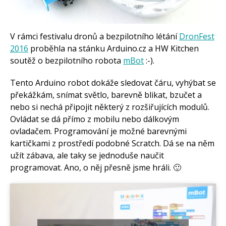
Arduino se Zbyškem Vodou
Arduino v příkladech
Arduino roboti
Tinylab
V rámci festivalu dronů a bezpilotního létání
DronFest
Makeblock
Micro:bit
2016
proběhla na stánku Arduino.cz a HW Kitchen
Videa
soutěž o bezpilotního robota
mBot
:-).
Koupit
Tento Arduino robot dokáže sledovat čáru, vyhýbat se
překážkám, snímat světlo, barevně blikat, bzučet a
nebo si nechá připojit některý z rozšiřujících modulů.
Ovládat se dá přímo z mobilu nebo dálkovým
ovladačem. Programování je možné barevnými
kartičkami z prostředí podobné Scratch. Dá se na něm
užít zábava, ale taky se jednoduše naučit
programovat. Ano, o něj přesně jsme hráli. 🙂