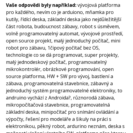
Vaše odpovědi byly například:
vývojová platforma
pro každého, nevím co je arduiono, mňamka pro
kutily, řídící deska, základní deska jako nejdůležitější
část robota, budoucnost zábavy, robot s úsměvem,
volně programovatelný automat, vývojové prostředí,
open source projekt, malý jednoduchý počítač, mini
robot pro zábavu, 1čipový počítač bez OS,
technologie co se dá programovat, super projekty,
malý jednodeskový počítač, programovatelný
mikrokontrolér, obrázkové programování, open
source platforma, HW + SW pro vývoj, bastlení a
zábava, programovatelná stavebnice, zábavný a
jednoduchý systém programovatelné elektroniky, to
andruino vychází z Androida?, různorodá zábava,
mikropočítačová stavebnice, programovatelná
základní deska, minipočítač pro snímání ovládání a
výpočty, řešení pro modeláře a šikuly na práci s
elektronikou, pěkný robot, ardurino neznám, deska s