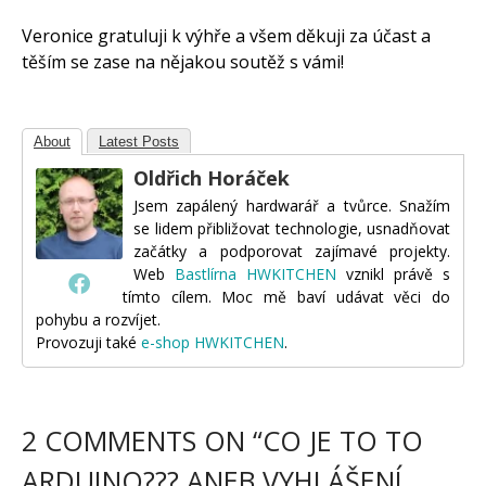
Veronice gratuluji k výhře a všem děkuji za účast a
těším se zase na nějakou soutěž s vámi!
About
Latest Posts
Oldřich Horáček
Jsem zapálený hardwarář a tvůrce. Snažím
se lidem přibližovat technologie, usnadňovat
začátky a podporovat zajímavé projekty.
Web
Bastlírna HWKITCHEN
vznikl právě s
tímto cílem. Moc mě baví udávat věci do
pohybu a rozvíjet.
Provozuji také
e-shop HWKITCHEN
.
2 COMMENTS ON “
CO JE TO TO
ARDUINO??? ANEB VYHLÁŠENÍ