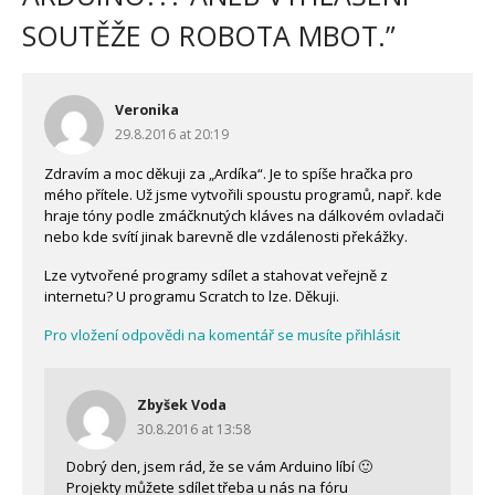
SOUTĚŽE O ROBOTA MBOT.
”
Veronika
29.8.2016 at 20:19
Zdravím a moc děkuji za „Ardíka“. Je to spíše hračka pro
mého přítele. Už jsme vytvořili spoustu programů, např. kde
hraje tóny podle zmáčknutých kláves na dálkovém ovladači
nebo kde svítí jinak barevně dle vzdálenosti překážky.
Lze vytvořené programy sdílet a stahovat veřejně z
internetu? U programu Scratch to lze. Děkuji.
Pro vložení odpovědi na komentář se musíte přihlásit
Zbyšek Voda
30.8.2016 at 13:58
Dobrý den, jsem rád, že se vám Arduino líbí 🙂
Projekty můžete sdílet třeba u nás na fóru