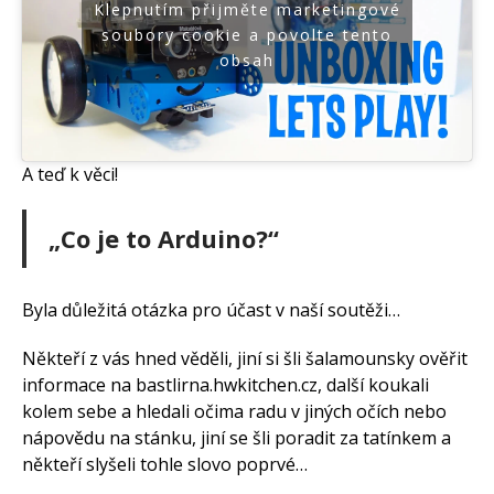
Klepnutím přijměte marketingové
soubory cookie a povolte tento
obsah
A teď k věci!
„Co je to Arduino?“
Byla důležitá otázka pro účast v naší soutěži…
Někteří z vás hned věděli, jiní si šli šalamounsky ověřit
informace na bastlirna.hwkitchen.cz, další koukali
kolem sebe a hledali očima radu v jiných očích nebo
nápovědu na stánku, jiní se šli poradit za tatínkem a
někteří slyšeli tohle slovo poprvé…