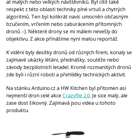
ať malých nebo velkých návštěvníků. Byl cítit také
respekt z této oblasti techniky plné vrtulí a chytrých
algoritmů. Ten byl kolikrát navíc umocněn občasným
bzučením, vrčením nebo zaburácením přítomných
dronů :-). Některé drony se mi málem nevešly do
objektivu. Z akce přinášíme nyní malou reportáž.
K vidění byly desítky dronů od různých firem, konaly se
zajímavé ukázky létání, přednášky, soutěže nebo
závody bezpilotních letadel. Kromě rozmanitých dronů
zde byli i různí roboti a přehlídky technických aktivit.
Na stánku Arduino.cz a HW Kitchen byl přítomen asi
nejmenší dron celé akce
Crazyflie 2.0
. Je sice malý, ale
zase dost šikovný. Zajímavá jsou videa u tohoto
produktu.