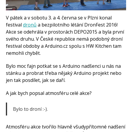
Často kladené dotazy
O programování obecně
Vaše projekty
Co je to Arduino?
V pátek a v sobotu 3. a 4. června se v Plzni konal
festival
dronů
a bezpilotního létání DronFest 2016!
Začínáme s Arduinem
Akce se odehrála v prostorách DEPO2015 a byla první
Arduino Software
Tutoriály
svého druhu. V České republice nemá podobný droní
festival obdoby a Arduino.cz spolu s HW Kitchen tam
Arduino projekty
Arduino s Massimem Banzim
nemohli chybět.
Arduino se Zbyškem Vodou
Arduino v příkladech
Bylo moc fajn potkat se s Arduino nadšenci u nás na
Arduino roboti
Tinylab
stánku a probrat třeba nějaký Arduino projekt nebo
Makeblock
jen tak posdílet, jak se daří.
Micro:bit
Videa
A jak bych popsal atmosféru celé akce?
Koupit
Bylo to droní :-).
Atmosféru akce tvořilo hlavně všudypřítomné nadšení