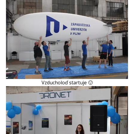
Vzducholoď startuje 🙂