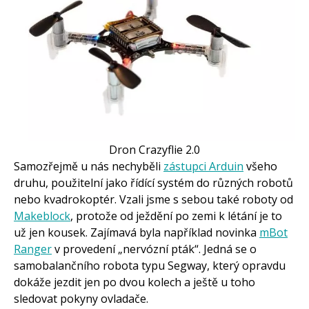
Dron Crazyflie 2.0
Samozřejmě u nás nechyběli
zástupci Arduin
všeho
druhu, použitelní jako řídící systém do různých robotů
nebo kvadrokoptér. Vzali jsme s sebou také roboty od
Makeblock
, protože od ježdění po zemi k létání je to
už jen kousek. Zajímavá byla například novinka
mBot
Ranger
v provedení „nervózní pták“. Jedná se o
samobalančního robota typu Segway, který opravdu
dokáže jezdit jen po dvou kolech a ještě u toho
sledovat pokyny ovladače.