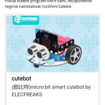
Pokud budete program tvořit sami, nezapomeňte
nejprve nainstalovat rozšíření
Cutebot
.