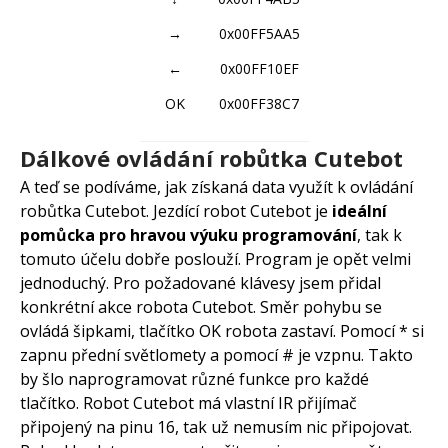
→
0x00FF5AA5
←
0x00FF10EF
OK
0x00FF38C7
Dálkové ovládání robůtka Cutebot
A teď se podíváme, jak získaná data využít k ovládání
robůtka Cutebot. Jezdící robot Cutebot je
ideální
pomůcka pro hravou výuku programování
, tak k
tomuto účelu dobře poslouží. Program je opět velmi
jednoduchý. Pro požadované klávesy jsem přidal
konkrétní akce robota Cutebot. Směr pohybu se
ovládá šipkami, tlačítko OK robota zastaví. Pomocí * si
zapnu přední světlomety a pomocí # je vzpnu. Takto
by šlo naprogramovat různé funkce pro každé
tlačítko. Robot Cutebot má vlastní IR přijímač
připojený na pinu 16, tak už nemusím nic připojovat.