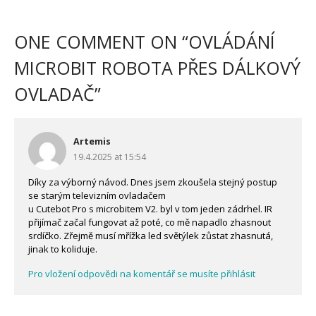
ONE COMMENT ON “
OVLÁDÁNÍ
MICROBIT ROBOTA PŘES DÁLKOVÝ
OVLADAČ
”
Artemis
19.4.2025 at 15:54
Díky za výborný návod. Dnes jsem zkoušela stejný postup
se starým televizním ovladačem
u Cutebot Pro s microbitem V2. byl v tom jeden zádrhel. IR
přijímač začal fungovat až poté, co mě napadlo zhasnout
srdíčko. Zřejmě musí mřížka led světýlek zůstat zhasnutá,
jinak to koliduje.
Pro vložení odpovědi na komentář se musíte přihlásit