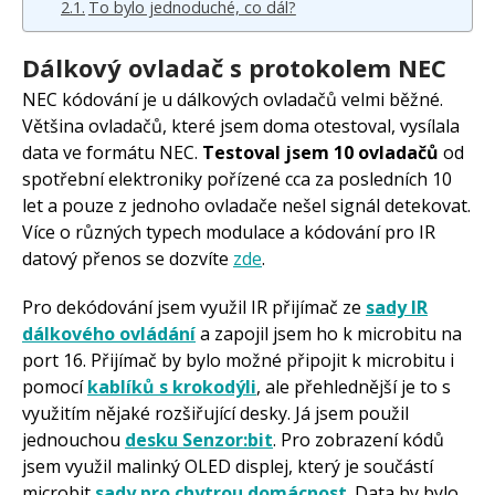
To bylo jednoduché, co dál?
Dálkový ovladač s protokolem NEC
NEC kódování je u dálkových ovladačů velmi běžné.
Většina ovladačů, které jsem doma otestoval, vysílala
data ve formátu NEC.
Testoval jsem 10 ovladačů
od
spotřební elektroniky pořízené cca za posledních 10
let a pouze z jednoho ovladače nešel signál detekovat.
Více o různých typech modulace a kódování pro IR
datový přenos se dozvíte
zde
.
Pro dekódování jsem využil IR přijímač ze
sady IR
dálkového ovládání
a zapojil jsem ho k microbitu na
port 16. Přijímač by bylo možné připojit k microbitu i
pomocí
kablíků s krokodýli
, ale přehlednější je to s
využitím nějaké rozšiřující desky. Já jsem použil
jednouchou
desku Senzor:bit
. Pro zobrazení kódů
jsem využil malinký OLED displej, který je součástí
microbit
sady pro chytrou domácnost
. Data by bylo