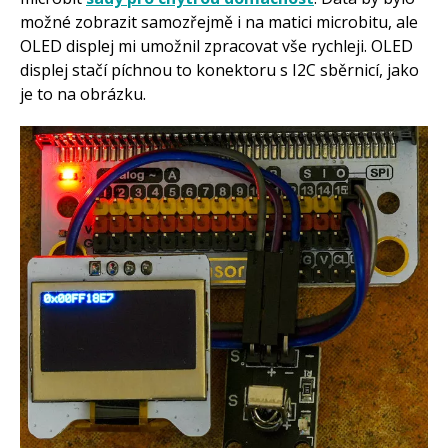
možné zobrazit samozřejmě i na matici microbitu, ale
OLED displej mi umožnil zpracovat vše rychleji. OLED
displej stačí píchnou to konektoru s I2C sběrnicí, jako
je to na obrázku.