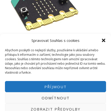
Spravovat Souhlas s cookies
Abychom poskytli co nejlepší služby, používáme k ukládání a/nebo
přístupu k informacím o zařízení, technologie jako jsou soubory
cookies. Souhlas s těmito technologiemi nám umožní zpracovávat
údaje, jako je chování při procházení nebo jedinečná ID na tomto webu.
Nesouhlas nebo odvolání souhlasu může nepříznivě ovlivnit určité
vlastnosti a funkce.
PŘÍJMOUT
ODMÍTNOUT
PŘIHLÁSIT SE
|
INFO@HWKITCHEN.CZ
ZOBRAZIT PŘEDVOLBY