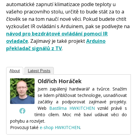
automatické zapnutí klimatizace podle teploty u
vašeho pracovního stolu, určitě to bude stát za to a
člověk se na tom naučí nové věci. Pokud budete chtít
vyzkoušet IR ovládání s Arduinem, pak se podívejte na
návod pro bezdrátové ovládání pomocí IR
ovladače
. Zajímavý je také projekt
Arduino
překladač signálů z TV
.
About
Latest Posts
Oldřich Horáček
Jsem zapálený hardwarář a tvůrce. Snažím
se lidem přibližovat technologie, usnadňovat
začátky a podporovat zajímavé projekty.
Web
Bastlírna HWKITCHEN
vznikl právě s
tímto cílem. Moc mě baví udávat věci do
pohybu a rozvíjet.
Provozuji také
e-shop HWKITCHEN
.