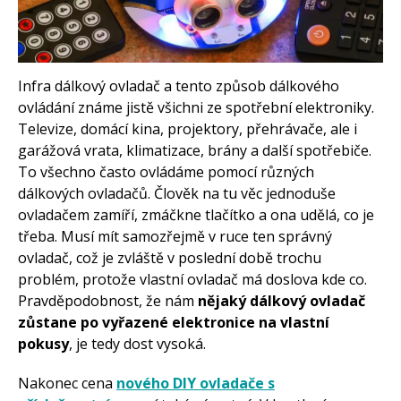
Tutoriály
Arduino projekty
Arduino s Massimem Banzim
Arduino se Zbyškem Vodou
Infra dálkový ovladač a tento způsob dálkového
Arduino v příkladech
Arduino roboti
ovládání známe jistě všichni ze spotřební elektroniky.
Tinylab
Televize, domácí kina, projektory, přehrávače, ale i
Makeblock
Micro:bit
garážová vrata, klimatizace, brány a další spotřebiče.
Videa
To všechno často ovládáme pomocí různých
dálkových ovladačů. Člověk na tu věc jednoduše
Koupit
ovladačem zamíří, zmáčkne tlačítko a ona udělá, co je
třeba. Musí mít samozřejmě v ruce ten správný
ovladač, což je zvláště v poslední době trochu
problém, protože vlastní ovladač má doslova kde co.
Pravděpodobnost, že nám
nějaký dálkový ovladač
zůstane po vyřazené elektronice na vlastní
pokusy
, je tedy dost vysoká.
Nakonec cena
nového DIY ovladače s