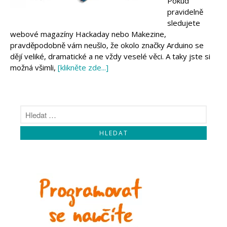
Pokud
Makeblock
pravidelně
Micro:bit
sledujete
Videa
webové magazíny Hackaday nebo Makezine,
Koupit
pravděpodobně vám neušlo, že okolo značky Arduino se
dějí veliké, dramatické a ne vždy veselé věci. A taky jste si
možná všimli,
[klikněte zde...]