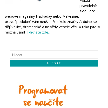
Pokud
Makeblock
pravidelně
Micro:bit
sledujete
Videa
webové magazíny Hackaday nebo Makezine,
Koupit
pravděpodobně vám neušlo, že okolo značky Arduino se
dějí veliké, dramatické a ne vždy veselé věci. A taky jste si
možná všimli,
[klikněte zde...]