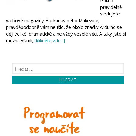
Pokud
Makeblock
pravidelně
Micro:bit
sledujete
Videa
webové magazíny Hackaday nebo Makezine,
Koupit
pravděpodobně vám neušlo, že okolo značky Arduino se
dějí veliké, dramatické a ne vždy veselé věci. A taky jste si
možná všimli,
[klikněte zde...]