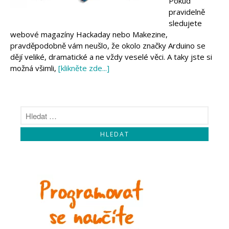
Pokud
Makeblock
pravidelně
Micro:bit
sledujete
Videa
webové magazíny Hackaday nebo Makezine,
Koupit
pravděpodobně vám neušlo, že okolo značky Arduino se
dějí veliké, dramatické a ne vždy veselé věci. A taky jste si
možná všimli,
[klikněte zde...]