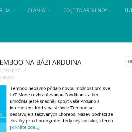
RUM
ČLÁNKY
CO JE TO ARDUINO?
TU
 se základy programování a elektroniky zábavnou formou! Arduino a microbit projekty
 TEMBOO NA BÁZI ARDUINA
Y
,
POKROČILÝ
EMBOO
Temboo nedávno přidalo novou možnost pro své
IoT Mode rozhraní zvanou Conditions, a tím
umožnila ještě snadněji spojit vaše Arduino s
internetem. Kód v na stránce Temboo se
sestavuje z takzvaných Choreos. Název pochází ze
zkratky pro choreografie, tedy nějakou akci, kterou
[klikněte zde...]