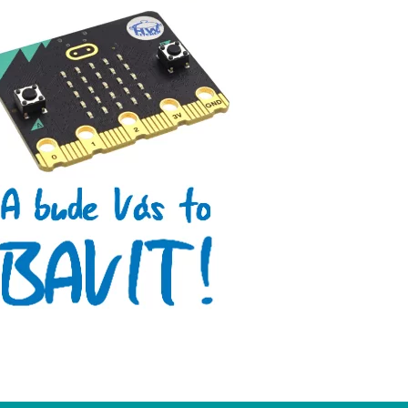
Micro:bit
Videa
Koupit