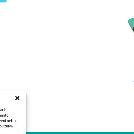
pu k
těmito
zení nebo
příznivě