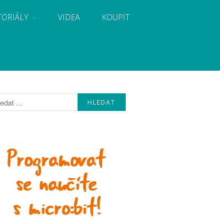
TORIÁLY
VIDEA
KOUPIT
, návody, novinky i tutoriály pro začátečníky i pro
Úvod
Fórum
Staré fórum
Články
Často kladené dotazy
O programování obecně
Vaše projekty
Co je to Arduino?
Začínáme s Arduinem
Arduino Software
Tutoriály
Arduino projekty
Arduino s Massimem Banzim
Arduino se Zbyškem Vodou
Arduino v příkladech
Arduino roboti
Tinylab
Makeblock