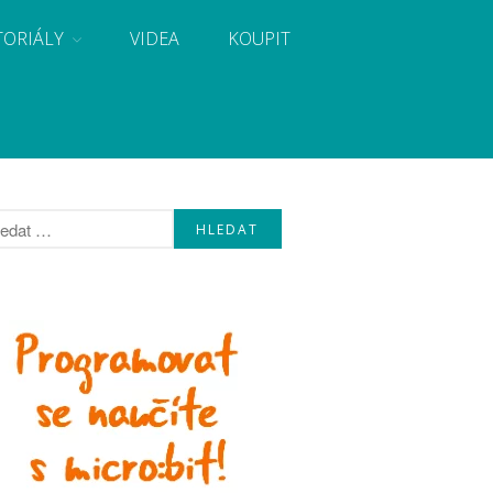
TORIÁLY
VIDEA
KOUPIT
, návody, novinky i tutoriály pro začátečníky i pro
Úvod
Fórum
Staré fórum
Články
Často kladené dotazy
O programování obecně
Vaše projekty
Co je to Arduino?
Začínáme s Arduinem
Arduino Software
Tutoriály
Arduino projekty
Arduino s Massimem Banzim
Arduino se Zbyškem Vodou
Arduino v příkladech
Arduino roboti
Tinylab