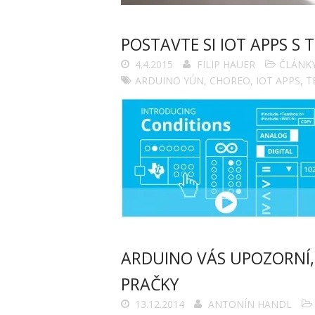
POSTAVTE SI IOT APPS S
4.4.2015
FILIP HAUER
ČLÁNK
ARDUINO YÚN
,
CHOREO
,
IOT APPS
,
T
ARDUINO VÁS UPOZORNÍ,
PRAČKY
13.12.2014
ANTONÍN HANDL