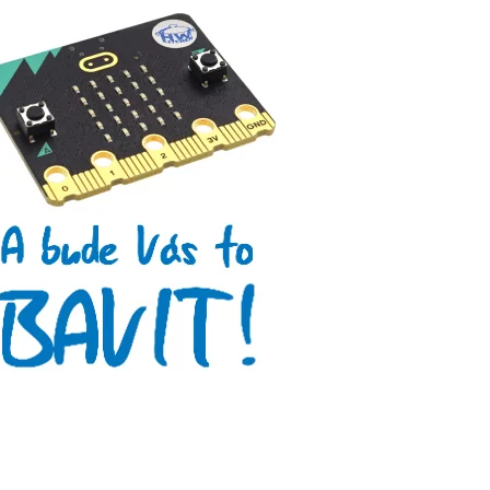
Makeblock
Micro:bit
Videa
Koupit