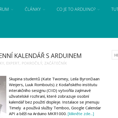
RUM
ČLÁNKY
CO JE TO ARDUINO?
TU
 se základy programování a elektroniky zábavnou formou! Arduino a microbit projekty
ENNÍ KALENDÁŘ S ARDUINEM
KY
,
EXPERT
,
POKROČILÝ
,
ZAČÁTEČNÍK
Skupina studentů (Kate Twomey, Leila ByronDaan
Weijers, Luuk Rombouts) z Kodaňského institutu
interakčního sesignu (CIID) vytvořila zajímavé
uživatelské rozhraní, které zobrazuje osobní
kalendář bez použití displeje. Instalace se jmenuju
Timely a používá služby Temboo, Google Calendar
API a běží na Arduino MKR1000.
[klikněte zde...]