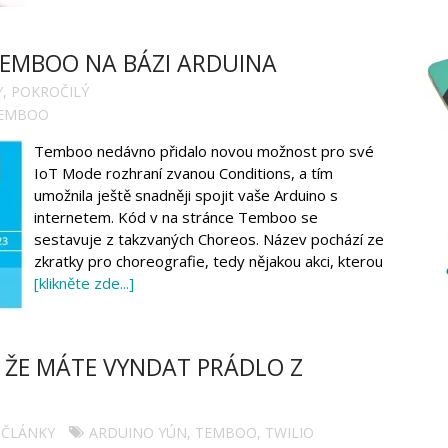
 TEMBOO NA BÁZI ARDUINA
Y
,
POKROČILÝ
EMBOO
Temboo nedávno přidalo novou možnost pro své
IoT Mode rozhraní zvanou Conditions, a tím
umožnila ještě snadněji spojit vaše Arduino s
internetem. Kód v na stránce Temboo se
sestavuje z takzvaných Choreos. Název pochází ze
zkratky pro choreografie, tedy nějakou akci, kterou
[klikněte zde...]
 ŽE MÁTE VYNDAT PRÁDLO Z
ČLÁNKY
ARDUINO YÚN
,
TEMBOO
,
TWILIO