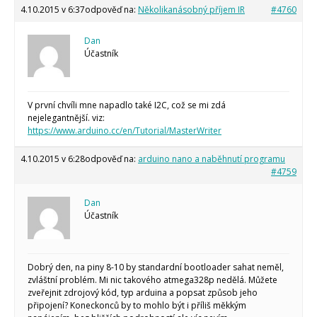
4.10.2015 v 6:37
odpověď na:
Několikanásobný příjem IR
#4760
Dan
Účastník
V první chvíli mne napadlo také I2C, což se mi zdá
nejelegantnější. viz:
https://www.arduino.cc/en/Tutorial/MasterWriter
4.10.2015 v 6:28
odpověď na:
arduino nano a naběhnutí programu
#4759
Dan
Účastník
Dobrý den, na piny 8-10 by standardní bootloader sahat neměl,
zvláštní problém. Mi nic takového atmega328p nedělá. Můžete
zveřejnit zdrojový kód, typ arduina a popsat způsob jeho
připojení? Koneckonců by to mohlo být i příliš měkkým