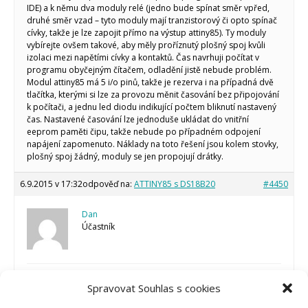
IDE) a k němu dva moduly relé (jedno bude spínat směr vpřed,
druhé směr vzad – tyto moduly mají tranzistorový či opto spínač
cívky, takže je lze zapojit přímo na výstup attiny85). Ty moduly
vybírejte ovšem takové, aby měly proříznutý plošný spoj kvůli
izolaci mezi napětími cívky a kontaktů. Čas navrhuji počítat v
programu obyčejným čítačem, odladění jistě nebude problém.
Modul attiny85 má 5 i/o pinů, takže je rezerva i na případná dvě
tlačítka, kterými si lze za provozu měnit časování bez připojování
k počítači, a jednu led diodu indikující počtem bliknutí nastavený
čas. Nastavené časování lze jednoduše ukládat do vnitřní
eeprom paměti čipu, takže nebude po případném odpojení
napájení zapomenuto. Náklady na toto řešení jsou kolem stovky,
plošný spoj žádný, moduly se jen propojují drátky.
6.9.2015 v 17:32
odpověď na:
ATTINY85 s DS18B20
#4450
Dan
Účastník
Odpovím si tedy sám, na anglickém fóru mi poradili v mžiku.
Spravovat Souhlas s cookies
Attiny85 musím provozovat na 8Mhz a výš. Přepnul jsem obvod
na vnitřní oscilátor 8 MHz a vše začalo fungovat k naprosté