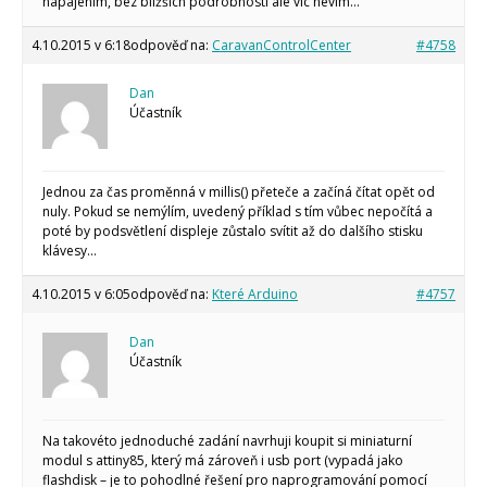
napájením, bez bližších podrobností ale víc nevím…
4.10.2015 v 6:18
odpověď na:
CaravanControlCenter
#4758
Dan
Účastník
Jednou za čas proměnná v millis() přeteče a začíná čítat opět od
nuly. Pokud se nemýlím, uvedený příklad s tím vůbec nepočítá a
poté by podsvětlení displeje zůstalo svítit až do dalšího stisku
klávesy…
4.10.2015 v 6:05
odpověď na:
Které Arduino
#4757
Dan
Účastník
Na takovéto jednoduché zadání navrhuji koupit si miniaturní
modul s attiny85, který má zároveň i usb port (vypadá jako
flashdisk – je to pohodlné řešení pro naprogramování pomocí