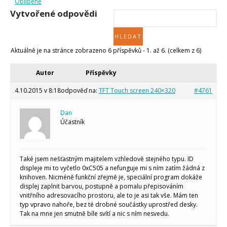
Oblíbené
Tinylab
Vytvořené odpovědi
Makeblock
Micro:bit
Videa
Koupit
Aktuálně je na stránce zobrazeno 6 příspěvků - 1. až 6. (celkem z 6)
Autor
Příspěvky
4.10.2015 v 8:18
odpověď na:
TFT Touch screen 240×320
#4761
Dan
Účastník
Také jsem nešťastným majitelem vzhledově stejného typu. ID
displeje mi to vyčetlo 0xC505 a nefunguje mi s ním zatím žádná z
knihoven. Nicméně funkční zřejmě je, speciální program dokáže
displej zaplnit barvou, postupně a pomalu přepisováním
vnitřního adresovacího prostoru, ale to je asi tak vše. Mám ten
typ vpravo nahoře, bez té drobné součástky uprostřed desky.
Tak na mne jen smutně bíle svítí a nic s ním nesvedu.