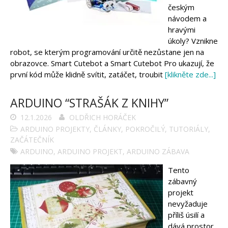
českým
návodem a
hravými
úkoly? Vznikne
robot, se kterým programování určitě nezůstane jen na
obrazovce. Smart Cutebot a Smart Cutebot Pro ukazují, že
první kód může klidně svítit, zatáčet, troubit
[klikněte zde...]
ARDUINO “STRAŠÁK Z KNIHY”
12.1.2026
OLDŘICH HORÁČEK
ARDUINO PROJEKTY
,
ČLÁNKY
,
POKROČILÝ
,
TUTORIÁLY
,
ZAČÁTEČNÍK
ARDUINO
,
ARDUINO PROJEKT
,
ARDUINO ZÁBAVA
Tento
zábavný
projekt
nevyžaduje
příliš úsilí a
dává prostor