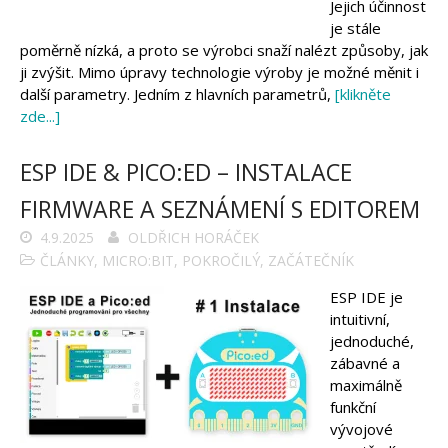
Jejich účinnost
je stále
poměrně nízká, a proto se výrobci snaží nalézt způsoby, jak
ji zvýšit. Mimo úpravy technologie výroby je možné měnit i
další parametry. Jedním z hlavních parametrů,
[klikněte
zde...]
ESP IDE & PICO:ED – INSTALACE
FIRMWARE A SEZNÁMENÍ S EDITOREM
4.9.2025
OLDŘICH HORÁČEK
ČLÁNKY
,
MICRO:BIT
,
POKROČILÝ
,
ZAČÁTEČNÍK
ESP IDE je
intuitivní,
jednoduché,
zábavné a
maximálně
funkční
vývojové