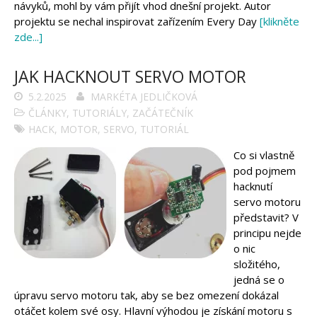
návyků, mohl by vám přijít vhod dnešní projekt. Autor
projektu se nechal inspirovat zařízením Every Day
[klikněte
zde...]
JAK HACKNOUT SERVO MOTOR
5.2.2025
MARKÉTA JEDLIČKOVÁ
ČLÁNKY
,
TUTORIÁLY
,
ZAČÁTEČNÍK
HACK
,
MOTOR
,
SERVO
,
TUTORIÁL
Co si vlastně
pod pojmem
hacknutí
servo motoru
představit? V
principu nejde
o nic
složitého,
jedná se o
úpravu servo motoru tak, aby se bez omezení dokázal
otáčet kolem své osy. Hlavní výhodou je získání motoru s