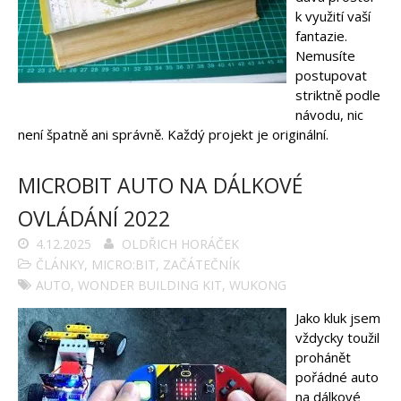
k využití vaší
fantazie.
Nemusíte
postupovat
striktně podle
návodu, nic
není špatně ani správně. Každý projekt je originální.
MICROBIT AUTO NA DÁLKOVÉ
OVLÁDÁNÍ 2022
4.12.2025
OLDŘICH HORÁČEK
ČLÁNKY
,
MICRO:BIT
,
ZAČÁTEČNÍK
AUTO
,
WONDER BUILDING KIT
,
WUKONG
Jako kluk jsem
vždycky toužil
prohánět
pořádné auto
na dálkové