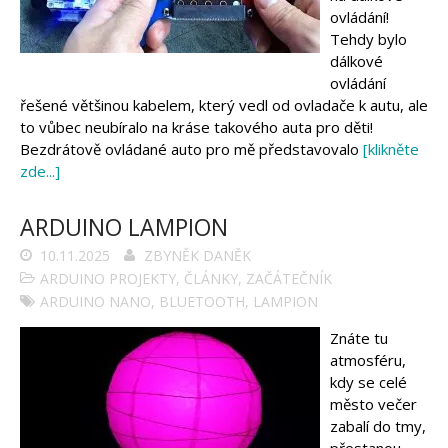
ovládání!
Tehdy bylo
dálkové
ovládání
řešené většinou kabelem, který vedl od ovladače k autu, ale
to vůbec neubíralo na kráse takového auta pro děti!
Bezdrátově ovládané auto pro mě představovalo
[klikněte
zde...]
ARDUINO LAMPION
10.11.2025
ZBYNĚK DANĚK
ARDUINO PROJEKTY
,
ČLÁNKY
,
ZAČÁTEČNÍK
ARDUINO NANO
,
BLUETOOTH
,
LAMPION
Znáte tu
atmosféru,
kdy se celé
město večer
zabalí do tmy,