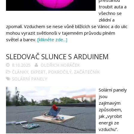
přestanou
troubit auta a
všechno se
zklidní a
zpomalí. Vzduchem se nese vůně blížících se Vánoc a do ulic
mohou vyrazit světlonoši v tajemném průvodu plném
světel a barev.
[klikněte zde...]
SLEDOVAČ SLUNCE S ARDUINEM
8.10.2025
OLDŘICH HORÁČEK
ČLÁNKY
,
EXPERT
,
POKROČILÝ
,
ZAČÁTEČNÍK
SOLÁRNÍ PANELY
Solární panely
jsou
zajímavým
způsobem,
jak „vyrobit
energii ze
vzduchu“.