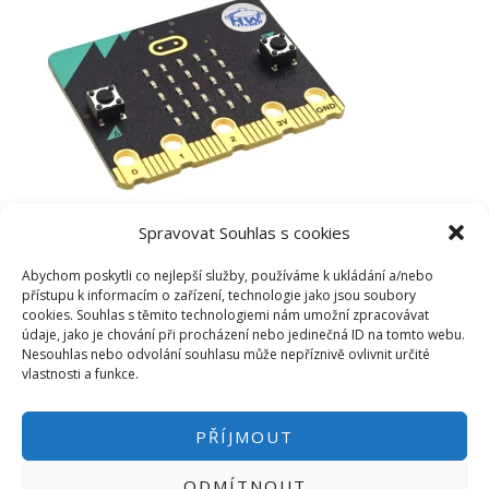
Spravovat Souhlas s cookies
Abychom poskytli co nejlepší služby, používáme k ukládání a/nebo
přístupu k informacím o zařízení, technologie jako jsou soubory
cookies. Souhlas s těmito technologiemi nám umožní zpracovávat
údaje, jako je chování při procházení nebo jedinečná ID na tomto webu.
Nesouhlas nebo odvolání souhlasu může nepříznivě ovlivnit určité
vlastnosti a funkce.
PŘÍJMOUT
ODMÍTNOUT