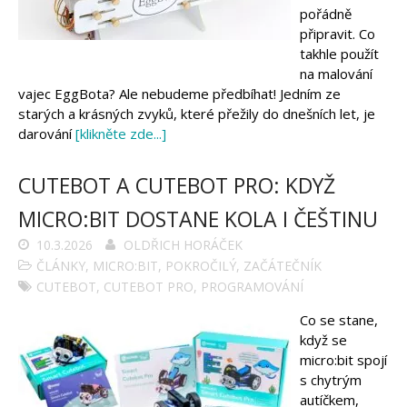
pořádně
připravit. Co
takhle použít
na malování
vajec EggBota? Ale nebudeme předbíhat! Jedním ze
starých a krásných zvyků, které přežily do dnešních let, je
darování
[klikněte zde...]
CUTEBOT A CUTEBOT PRO: KDYŽ
MICRO:BIT DOSTANE KOLA I ČEŠTINU
10.3.2026
OLDŘICH HORÁČEK
ČLÁNKY
,
MICRO:BIT
,
POKROČILÝ
,
ZAČÁTEČNÍK
CUTEBOT
,
CUTEBOT PRO
,
PROGRAMOVÁNÍ
Co se stane,
když se
micro:bit spojí
s chytrým
autíčkem,