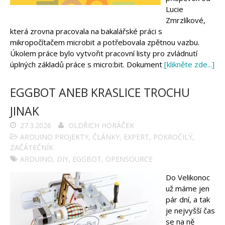
Arduino projekty
Lucie
Arduino s Massimem Banzim
Zmrzlíkové,
Arduino se Zbyškem Vodou
Arduino v příkladech
která zrovna pracovala na bakalářské práci s
Arduino roboti
mikropočítačem microbit a potřebovala zpětnou vazbu.
Tinylab
Úkolem práce bylo vytvořit pracovní listy pro zvládnutí
Makeblock
Micro:bit
úplných základů práce s micro:bit. Dokument
[klikněte zde...]
Videa
Koupit
EGGBOT ANEB KRASLICE TROCHU
JINAK
27.3.2026
OLDŘICH HORÁČEK
ARDUINO PROJEKTY
,
ČLÁNKY
,
EXPERT
,
POKROČILÝ
,
ZAČÁTEČNÍK
ARDUINO
,
DIY
,
EGGBOT
,
OPENSOURCE
Do Velikonoc
už máme jen
pár dní, a tak
je nejvyšší čas
se na ně