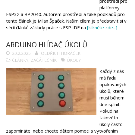
prostředí pro
platformy
ESP32 a RP2040. Autorem prostředí a také podkladů pro
tento článek je Milan Špaček. Našim cílem je představit si v
sérii článků základy práce s ESP IDE na
[klikněte zde...]
ARDUINO HLÍDAČ ÚKOLŮ
20.2.2025
OLDŘICH HORÁČEK
ČLÁNKY
,
ZAČÁTEČNÍK
ÚKOLY
Každý z nás
má řadu
opakovaných
úkolů, které
musí během
dne splnit.
Pokud na
takovéto
úkoly často
zapomínáte, nebo chcete dětem pomoci s vytvořením